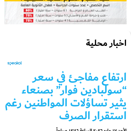
اخبار محلية
ارتفاع مفاجئ في سعر
“سولبادين فوار” بصنعاء
يثير تساؤلات المواطنين رغم
استقرار الصرف
الأحد ١٧ مايو ٢٠٢٦ الساعة ١٢:٤٦ صباحاً