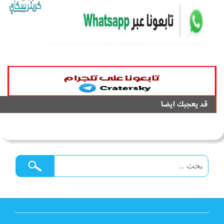
قد يعجبك ايضا