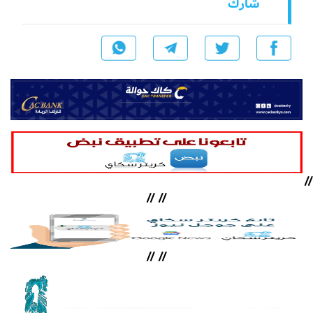
شارك
//
//
//
//
//