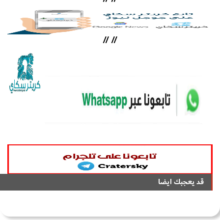
//
//
قد يعجبك ايضا