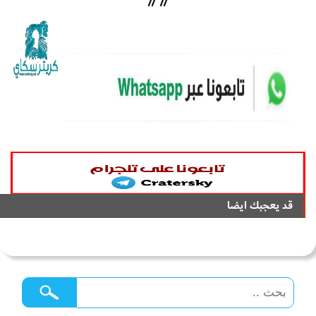
//
//
قد يعجبك ايضا