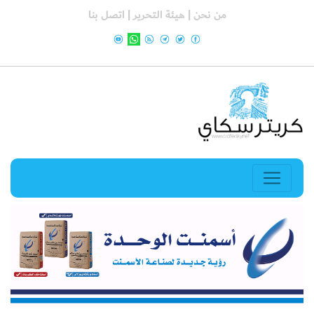
من نحن |
هيئة التحرير |
اتصل بنا