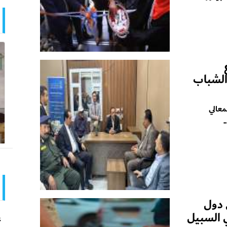
الشباب
معالي
.
 دول
ي السبيل
ع