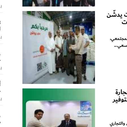
اخ
 يدشّن
ت
ت
ا
اخ
لمجتمعي،
سعي...
و
ح
اخ
أ
ج
ارة
توفير
اخ
و
م
والتجاري