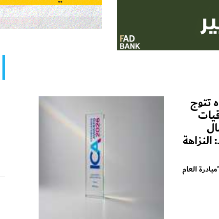
 تتوج
قيات
ال
يد: النزاهة
بادرة العام