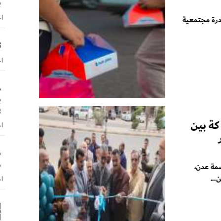
ب
اخ
درة مجتمعية
ت
اخ
ص
ب
ف
كة بين
اخ
ن
و
مة عدن،
...
اخ
إ
أ