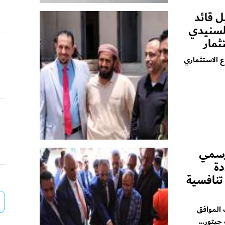
ل قائد
السنيدي
ثمار
ع الاستثماري
لرسمي
ة
 تنافسية
الموافق