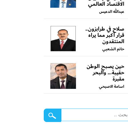
الاقتصاد العالمي
عبدالله الدعيس
صلاح في طرابزون..
قرار أكبر مما يراه
المنتقدون
حاتم الشعبي
حين يصبح الوطن
حقيبة... والبحر
مقبرة
اسامة الاصبحي