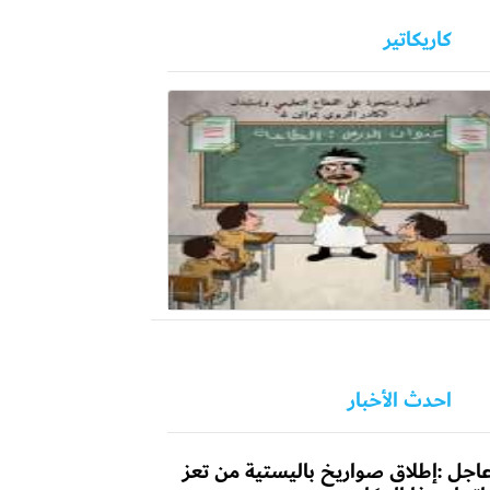
كاريكاتير
احدث الأخبار
اجل :إطلاق صواريخ باليستية من تعز