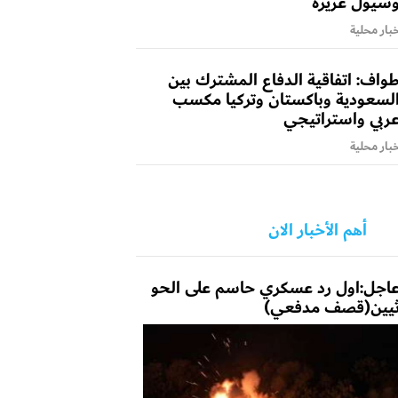
سيول غزيرة
بار محلية
واف: اتفاقية الدفاع المشترك بين
لسعودية وباكستان وتركيا مكسب
ربي واستراتيجي
بار محلية
أهم الأخبار الان
اجل:اول رد عسكري حاسم على الحو
يين(قصف مدفعي)