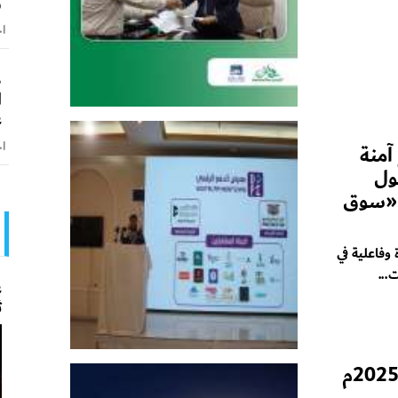
و
اخ
ط
ا
ع
اخ
آمنة
ول
 «سوق
وفاعلية في
...
ع
ث
بنك حضرموت يعلن نسب أرباح 2025م