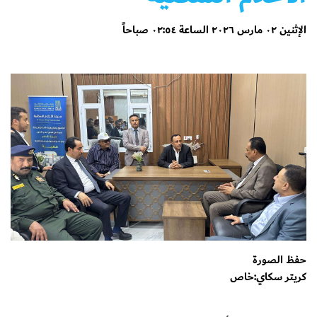
الإثنين ٠٢ مارس ٢٠٢٦ الساعة ٠٢:٥٤ صباحاً
حفظ الصورة
كريتر سكاي:خاص