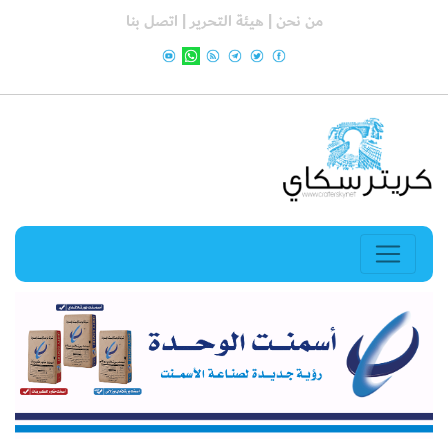
من نحن |
هيئة التحرير |
اتصل بنا