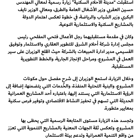
استقبلت “مدينة الأحلام السكنية” زيارة رسمية لمعالي المهندس
حسين العقربي وزير الأشغال العامة والطرق، ومعالي الوزير نايف
البكري وزير الشباب والرياضة، في خطوة تعكس اهتمام الدولة
بالمشاريع السكنية والاستثمارية النوعية.
وكان في مقدمة مستقبليهما رجل الأعمال فتحي المفلحي رئيس
مجلس إدارة شركة أحلام الشرق للتطوير العقاري والاستثمار وتوفيق
القسيمي مدير ادارة المبيعات بالشركة حيث اطّلع الوزيران على سير
العمل في المشروع، ومراحل الإنجاز الجارية، والخطط التطويرية
المستقبلية.
وخلال الزيارة، استمع الوزيران إلى شرحٍ مفصل حول مكونات
المشروع، والبنية التحتية المنفذة، والخدمات التي يتضمنها، إضافة إلى
الرؤية الاستثمارية التي يستند إليها، باعتباره أحد المشاريع العمرانية
الحديثة التي تسهم في تحفيز النشاط الاقتصادي وتوفير فرص سكنية
بمعايير متطورة.
وتجسد هذه الزيارة مستوى المتابعة الرسمية التي يحظى بها
المشروع، وتعكس ثقة الجهات المعنية بالمشاريع التنموية التي تعزز
من واقع التنمية العمرانية وتدعم بيئة الاستثمار.