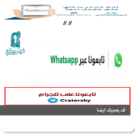
//
//
قد يعجبك ايضا