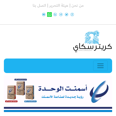
من نحن |
هيئة التحرير |
اتصل بنا