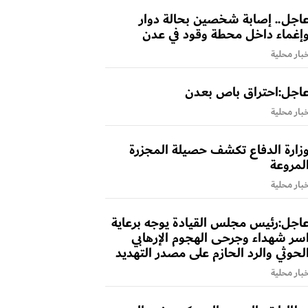
اجل.. إصابة شخصين بحالة دوار
إغماء داخل محطة وقود في عدن
بار محلية
اجل:احتراق باص بعدن
بار محلية
زارة الدفاع تكشف حصيلة المجزرة
لمروعة
بار محلية
اجل:رئيس مجلس القيادة يوجه برعاية
سر شهداء وجرحى الهجوم الإرهابي
لحوثي والرد الحازم على مصدر التهديد
بار محلية