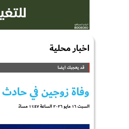
اخبار محلية
قد يعجبك ايضا
وفاة زوجين في حادث 
السبت ١٦ مايو ٢٠٢٦ الساعة ١١:٤٧ مساءً