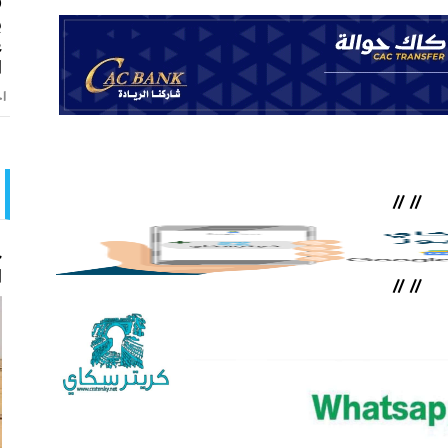
ق
ب
ع
ا
اخ
//
//
ح
ا
//
//