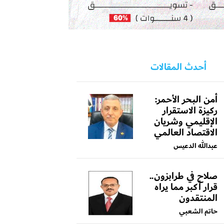
أحدث المقالات
أمن البحر الأحمر:
ركيزة الاستقرار
الإقليمي وشريان
الاقتصاد العالمي
عبدالله الدعيس
صلاح في طرابزون..
قرار أكبر مما يراه
المنتقدون
حاتم الشعبي