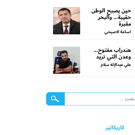
حين يصبح الوطن
حقيبة... والبحر
مقبرة
اسامة الاصبحي
هندراب مفتوح...
وعدن التي نريد
علي عبدالإله سلام
كاريكاتير