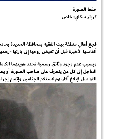
حفظ الصورة
كريتر سكاي: خاص
فجع أهالي منطقة بيت الفقيه بمحافظة الحديدة بحاد
أنفاسها الأخيرة قبل أن تفيض روحها إلى بارئها -رحم
وبسبب عدم وجود وثائق رسمية تحدد هويتهما الكاملة أ
العاجل إلى كل من يتعرف على صاحب الصورة، أو يعلم
التواصل لإبلاغ أقاربهم لاستلام الجثامين وإتمام إجرا