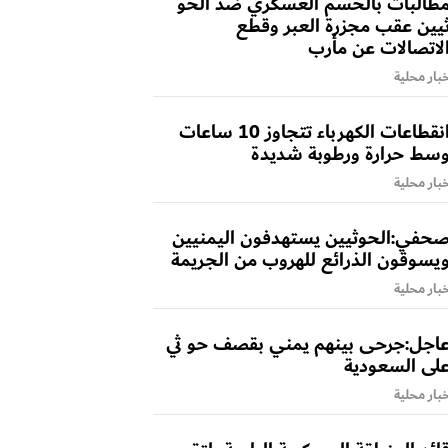
طالبات بالحسم العسكري ضد الحو
يين عقب مجزرة العبر وقطع
لاتصالات عن مأرب
بار محلية
انقطاعات الكهرباء تتجاوز 10 ساعات
سط حرارة ورطوبة شديدة
بار محلية
حفي:الحوثيين يستهدفون اليمنيين
يسوقون الذرائع للهروب من الجريمة
بار محلية
اجل:جرحى بينهم يمني بقصف حو ثي
لى السعودية
بار محلية