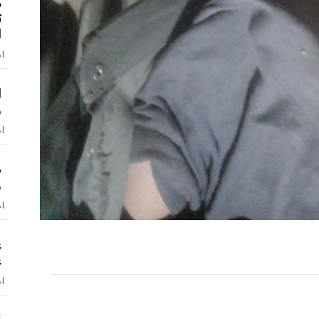
م
ث
ا
اخ
و
اخ
ص
و
اخ
ع
ع
اخ