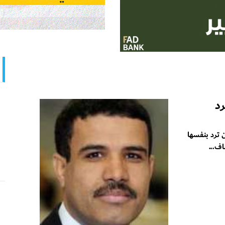
رد
 ترد بنفسها
ف...