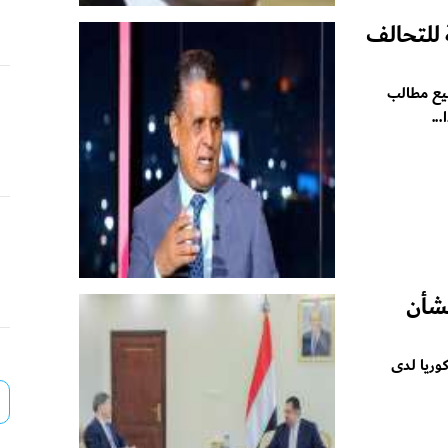
 للتحالف
ميع مطالب
..
بشأن
وريا لدى