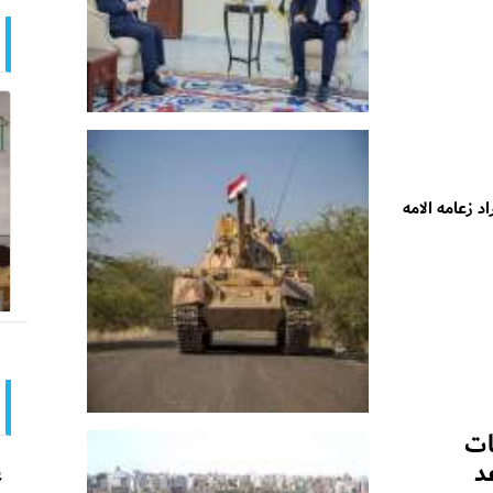
د زعامه الامه
ات
د
ع