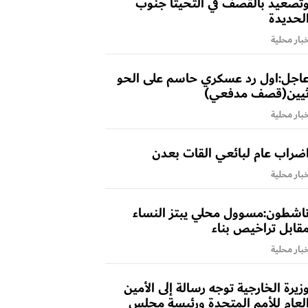
تصعيد بالقصف في التحيتا جنوب
لحديدة
بار محلية
اجل:اول رد عسكري حاسم على الحو
يين(قصف مدفعي)
بار محلية
ضراب عام لبائعي القات بعدن
بار محلية
اشطون:مسوول محلي يبتز النساء
قابل تراخيص بناء
بار محلية
زيرة الخارجية توجه رسالة إلى الأمين
لعام للأمم المتحدة ورئيسة مجلس