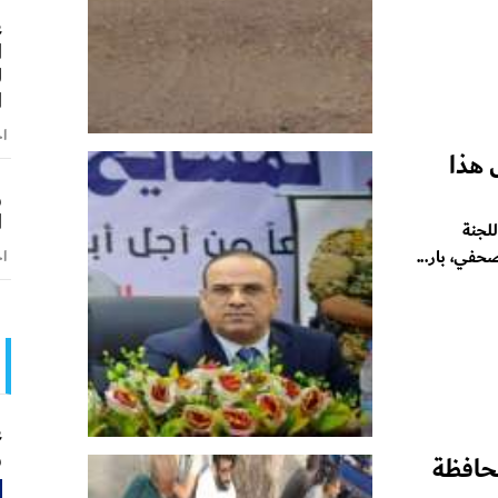
ع
ا
ل
ا
اخ
 هذا
و
ا
لجنة
حفي، بار...
اخ
ع
و
حافظة