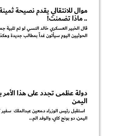
موال للانتقالي يقدم نصيحة ثمينة
.. ماذا تضمنت!
قال الخبير العسكري خالد النسي ‏لو تم تلبية ج
الحوثيين اليوم سيأتون غداً بمطالب جديدة وهكذا.
دولة عظمى تجدد على هذا الأمر 
اليمن
استقبل ‏رئيس الوزراء د.معين عبدالملك سفير ك
اليمن، دو بونج كاي، والوفد الم...