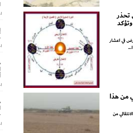
ا
 تحذر
اخ
وتؤكد
إ
و
رض في اعشار
اخ
..
م
ا
أ
اخ
ي من هذا
م
ا
–
انتقالي من
اخ