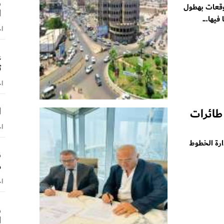
و
قعات بهطول
ا
يها...
اخ
ع
ث
اخ
ا
 طائرات
اخ
رة الخطوط
ن
م
اخ
و
ا