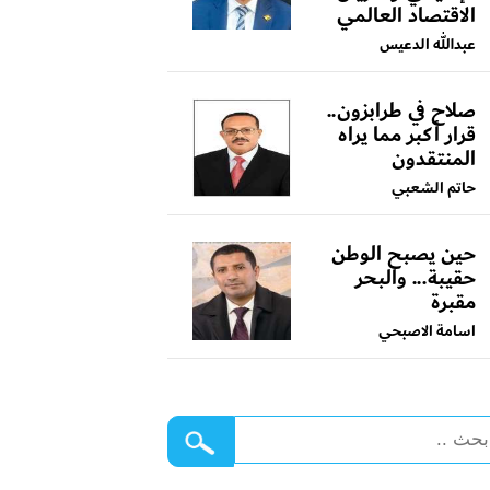
الاقتصاد العالمي
عبدالله الدعيس
صلاح في طرابزون..
قرار أكبر مما يراه
المنتقدون
حاتم الشعبي
حين يصبح الوطن
حقيبة... والبحر
مقبرة
اسامة الاصبحي