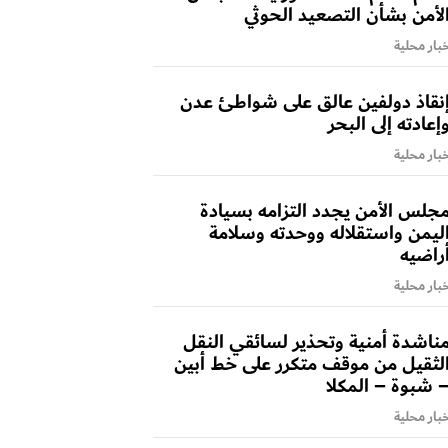
لأمن بشأن التصعيد الحوثي
بار محلية
نقاذ دولفين عالق على شواطئ عدن
إعادته إلى البحر
بار محلية
جلس الأمن يجدد التزامه بسيادة
ليمن واستقلاله ووحدته وسلامة
راضيه
بار محلية
ناشدة أمنية وتحذير لسائقي النقل
لثقيل من موقف متكرر على خط أبين
 شبوة – المكلا
بار محلية