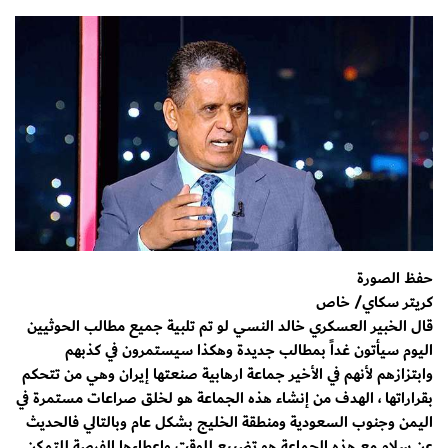
حفظ الصورة
كريتر سكاي/ خاص
قال الخبير العسكري خالد النسي ‏لو تم تلبية جميع مطالب الحوثيين
اليوم سيأتون غداً بمطالب جديدة وهكذا سيستمرون في كذبهم
وابتزازهم لأنهم في الأخير جماعة ارهابية صنعتها إيران وهي من تتحكم
بقراراتها ، الهدف من إنشاء هذه الجماعة هو لخلق صراعات مستمرة في
اليمن وجنوب السعودية ومنطقة الخليج بشكل عام وبالتالي فالحديث
عن سلام مع هذه الجماعة هو تضييع للوقت وإعطاءها الفرصة للتمكن