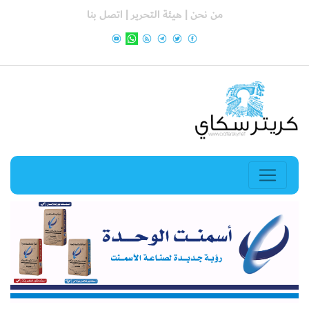
من نحن |
هيئة التحرير |
اتصل بنا