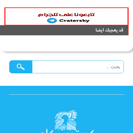
قد يعجبك ايضا