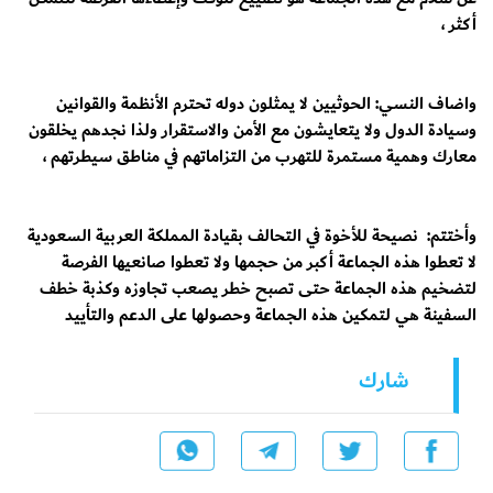
أكثر ،
واضاف النسي: الحوثيين لا يمثلون دوله تحترم الأنظمة والقوانين
وسيادة الدول ولا يتعايشون مع الأمن والاستقرار ولذا نجدهم يخلقون
معارك وهمية مستمرة للتهرب من التزاماتهم في مناطق سيطرتهم ،
وأختتم: نصيحة للأخوة في التحالف بقيادة المملكة العربية السعودية
لا تعطوا هذه الجماعة أكبر من حجمها ولا تعطوا صانعيها الفرصة
لتضخيم هذه الجماعة حتى تصبح خطر يصعب تجاوزه وكذبة خطف
السفينة هي لتمكين هذه الجماعة وحصولها على الدعم والتأييد
شارك