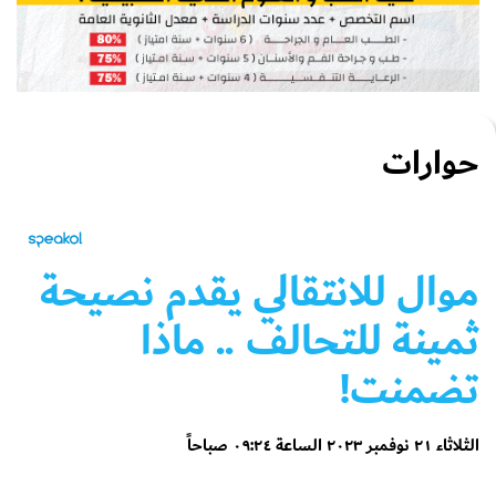
حوارات
موال للانتقالي يقدم نصيحة
ثمينة للتحالف .. ماذا
تضمنت!
الثلاثاء ٢١ نوفمبر ٢٠٢٣ الساعة ٠٩:٢٤ صباحاً