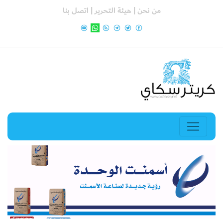
من نحن |
هيئة التحرير |
اتصل بنا