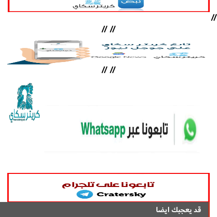
//
//
//
//
//
قد يعجبك ايضا