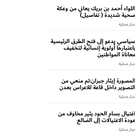
للواء أحمد بن بريك يعاني من وعكة
حية شديدة ( تفاصيل)
بار محلية
ياسي يدعو إلى فتح الطرق الرئيسية
اعتبارها أولوية إنسانية لتخفيف
عاناة المواطنين
بار محلية
لمصورة إيثار جبران:تم منعي من
لتصوير داخل قاعة للاعراس بعدن
بار محلية
غتيال بسام الحود يثير مخاوف من
ودة الاغتيالات إلى الضالع
بار محلية