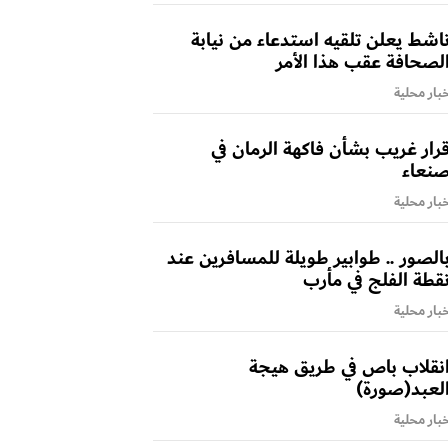
اشط يعلن تلقيه استدعاء من نيابة
لصحافة عقب هذا الأمر
بار محلية
رار غريب بشأن فاكهة الرمان في
نعاء
بار محلية
الصور .. طوابير طويلة للمسافرين عند
قطة الفلج في مأرب
بار محلية
نقلاب باص في طريق هيجة
لعبد(صورة)
بار محلية