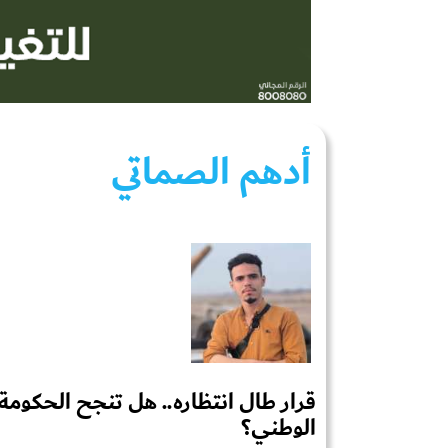
أدهم الصماتي
قرار طال انتظاره.. هل تنجح الحكومة 
الوطني؟