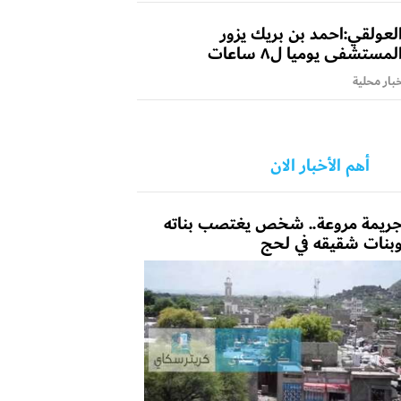
لعولقي:احمد بن بريك يزور
لمستشفى يوميا ل٨ ساعات
بار محلية
أهم الأخبار الان
ريمة مروعة.. شخص يغتصب بناته
بنات شقيقه في لحج