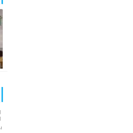
ا
ا
اخ