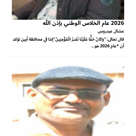
2026 عام الخلاص الوطني بإذن الله
عشال عيدروس
قال تعالى: "وَكَانَ حَقًّا عَلَيْنَا نَصْرُ الْمُؤْمِنِينَ"إننا في محافظة أبين نؤكد
أن *عام 2026 هو...