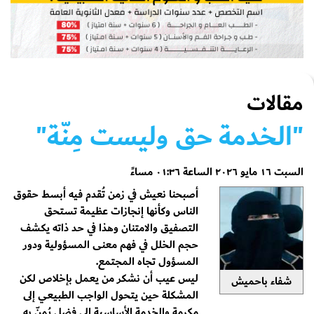
مقالات
"الخدمة حق وليست مِنّة"
السبت ١٦ مايو ٢٠٢٦ الساعة ٠١:٣٦ مساءً
أصبحنا نعيش في زمن تُقدم فيه أبسط حقوق
الناس وكأنها إنجازات عظيمة تستحق
التصفيق والامتنان وهذا في حد ذاته يكشف
حجم الخلل في فهم معنى المسؤولية ودور
المسؤول تجاه المجتمع.
ليس عيب أن نشكر من يعمل بإخلاص لكن
شفاء باحميش
المشكلة حين يتحول الواجب الطبيعي إلى
مكرمة والخدمة الأساسية إلى فضل يُمنّ به