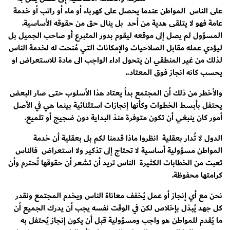
على الناس المواطن عندما يحصل على كهرباء أو ماء أو راتب أو خدمة
عامة فهو لا يتلقى هدية من أحد بل ينال حق من حقوقه الأساسية.
المسؤول لم يصل إلى موقعه ليقوم بدور المتبرع أو صاحب الجميل بل
ليؤدي عمله مقابل الصلاحيات والإمكانات التي مُنحت له لخدمة الناس
لذلك من غير المنطقي ان يتحول اداء الواجب الى مادة للاستعراض او
يحسب كانه انجاز فوق المعتاد..
والأخطر من ذلك أن المجتمع بدأ يعتاد هذا الأسلوب حتى صار البعض
يحتفل بأبسط الخطوات وكأنها إنجازات استثنائية بينما هي في الأصل
أمور كان ينبغي أن تكون متوفرة منذ البداية دون ضجيج أو تلميع.
الدول لا تُدار بعقلية انظروا ماذا قدمنا لكم بل بعقلية أن خدمة
المواطن مسؤولية أساسية لا تحتاج إلى تذكير ولا استعراض فالناس
تعبت من الخطابات الكثيرة الناس تريد أن تشعر أن حقوقها تُحترم وأن
كرامتها محفوظة.
نحن مع أي إنجاز أو عمل يُخفف معاناة الناس ويخدم المجتمع ونقدر
كل جهد يُبذل بإخلاص لكن في الوقت نفسه يجب أن يدرك الجميع أن
ما يُقدم للمواطن هو واجب ومسؤولية قبل أن يكون إنجاز يُحتفل به