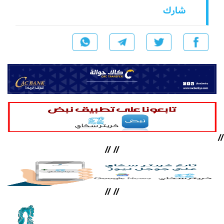
شارك
//
//
//
//
//