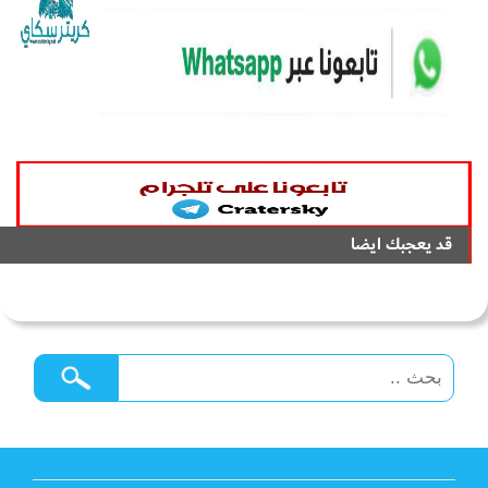
قد يعجبك ايضا