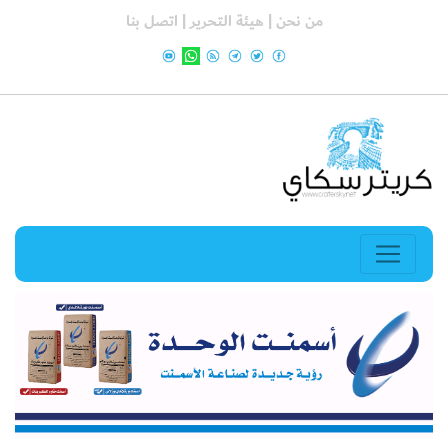
من نحن |
هيئة التحرير |
اتصل بنا