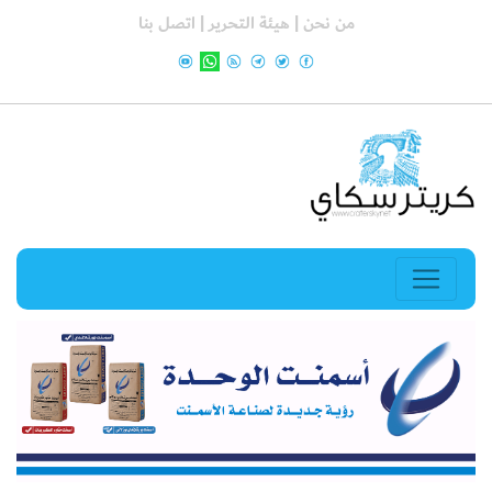
من نحن |
هيئة التحرير |
اتصل بنا