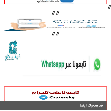
//
//
//
//
//
قد يعجبك ايضا