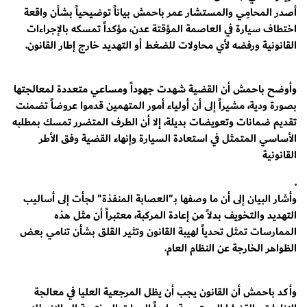
أصدر المحامِي والمستشار عمر باحمش بياناً توضيحياً بشأن واقعة
اختطاف سيارة في العاصمة المؤقتة عدن، مؤكداً تمسكه بالإجراءات
القانونية ورفضه لأي محاولات للضغط أو التهديد خارج إطار القانون.
وأوضح باحمش أن القضية شهدت جهوداً ومساعي متعددة لمعالجتها
بصورة ودية، مشيراً إلى أن أولياء أمور المتهمين قدموا عروضاً تضمنت
تقديم ضمانات وتعويضات بديلة، إلا أن الطرف المتضرر تمسك بمطلبه
الأساسي المتمثل في استعادة السيارة وإنهاء القضية وفق الأطر
القانونية
.
وأشار البيان إلى أن ما وصفها بـ"العصابة المنفذة" لجأت إلى أساليب
التهديد والتخويف بدلاً من إعادة المركبة، معتبراً أن مثل هذه
الممارسات تمثل تحدياً لهيبة القانون وتثير القلق بشأن تنامي بعض
الظواهر الخارجة عن النظام العام.
وأكد باحمش أن القانون يجب أن يظل المرجعية العليا في معالجة