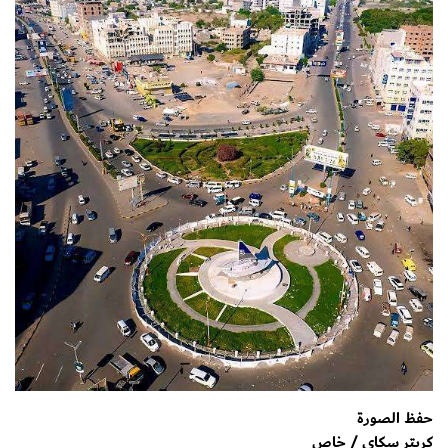
حفظ الصورة
كريتر سكاي / خاص