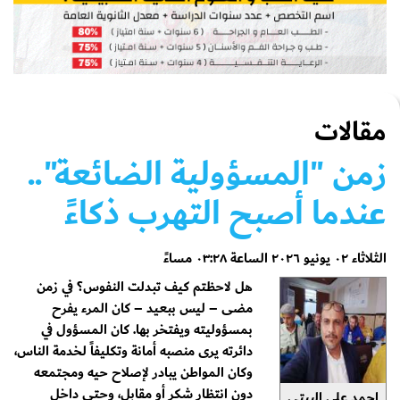
مقالات
زمن "المسؤولية الضائعة"..
عندما أصبح التهرب ذكاءً
الثلاثاء ٠٢ يونيو ٢٠٢٦ الساعة ٠٣:٢٨ مساءً
​هل لاحظتم كيف تبدلت النفوس؟ في زمن
مضى – ليس ببعيد – كان المرء يفرح
بمسؤوليته ويفتخر بها. كان المسؤول في
دائرته يرى منصبه أمانة وتكليفاً لخدمة الناس،
وكان المواطن يبادر لإصلاح حيه ومجتمعه
دون انتظار شكر أو مقابل، وحتى داخل
احمد علي البيتي