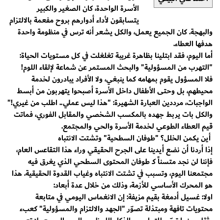
الأسرة الواحدة، كان الصغير والكبير
يتسابقون لأداء أدوارهم بروح مفعمة بالالتزام
والبهجة. كان الجميع يعمل، والكل يشعر أنه ترس في منظومة واحدة
هدفها العطاء.
​أما اليوم، فقد ابتلينا بظاهرة غريبة تغلغلت في كل مستويات الحياة:
"التهرب من المسؤولية" والبحث المستمر عن شماعة لإلقاء اللوم!
​فلا المسؤول يقوم بمهامه كما ينبغي، ولا الأفراد يبادرون لخدمة
محيطهم، بل وحتى الأطفال داخل الأسرة أصبحوا يتهربون من أبسط
الواجبات، مرددين العبارة الشهيرة: "هذا ليس عملي.. اطلب من غيري!"
والكل بات يربط جهده بالمكسب الشخصي والمقابل الفوري، فماتت
قيم العطاء الطوعي لخدمة الأسرة والحي والمجتمع.
​ أين يكمن الخلل؟ "طوفان السطحية" وتشتت الانتباه
​إذا أردنا أن نضع أيدينا على الجرح الحقيقي وراء هذا التقاعس العام،
فإننا لن نجد متسناً كـ طوفان المحتوى السطحي الذي يغرق فيه
مجتمعنا اليوم، وتسبب في تشتت الانتباه وغياب القدوة الحقيقية. هذا
هو المحرك الأساسي للأزمة، وذلك من خلال عدة أبعاد:
اولا: ​غسيل أدمغة بقيم مزيفة: إن الانغماس اليومي في متابعة
محتويات تافهة ومبتذلة تصوّر "الجهد والالتزام والمسؤولية" كعبء