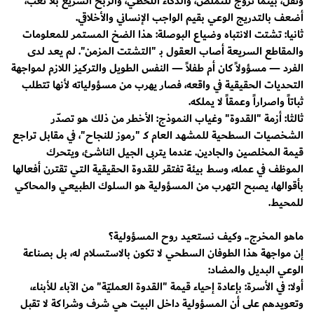
وثقل، بينما تروّج للتملص، والذكاء اللحظي، والربح السريع بلا تعب،
أضعف بالتدريج الوعي بقيم الواجب الإنساني والأخلاقي.
ثانيا: ​تشتت الانتباه وضياع البوصلة: هذا الضخ المستمر للمعلومات
والمقاطع السريعة أصاب العقول بـ "التشتت المزمن". لم يعد لدى
الفرد — مسؤولاً كان أم طفلاً — النفس الطويل والتركيز اللازم لمواجهة
التحديات الحقيقية في واقعه، فصار يهرب من مسؤولياته لأنها تتطلب
ثباتاً واصراراً وعمقاً لا يملكه.
ثالثا: ​أزمة "القدوة" وغياب النموذج: الأخطر من ذلك هو تصدّر
الشخصيات السطحية للمشهد العام كـ "رموز للنجاح"، في مقابل تراجع
قيمة المخلصين والجادين. عندما يتربى الجيل الناشئ، ويتحرك
الموظف في عمله، وسط بيئة تفتقر للقدوة الحقيقية التي تقترن أفعالها
بأقوالها، يصبح التهرب من المسؤولية هو السلوك الطبيعي والمحاكي
للمحيط.
ماهو المخرج.. وكيف نستعيد روح المسؤولية؟
​إن مواجهة هذا الطوفان السطحي لا تكون بالاستسلام له، بل بصناعة
الوعي البديل والمضاد:
أولا: ​في الأسرة: بإعادة إحياء قيمة "القدوة العمليّة" من الآباء للأبناء،
وتعويدهم على أن المسؤولية داخل البيت هي شرف وشراكة لا تقبل