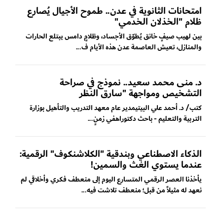
امتحانات الثانوية في عدن.. طموح الأجيال يُصارع
ظلام "الخذلان الخدمي"
بين لهيب صيفٍ خانق يُطوّق الأجساد، وظلامٍ دامس يبتلع الحارات
والمنازل، تعيش العاصمة عدن هذه الأيام ف...
د. منى محمد سعيد.. نموذج في صراحة
التشخيص ومواجهة "سارق النظر
كتب/ د. أحمد علي البيتيمدير عام معهد التدريب والتأهيل بوزارة
التربية والتعليم - باحث دكتوراهفي زمنٍ...
الذكاء الاصطناعي وبندقية "الكلاشنكوف" الرقمية:
عندما يستوي الغث والسمين!
يأخذنا العصر الرقمي المتسارع اليوم إلى منعطف فكري وأخلاقي لم
نعهد له مثيلاً من قبل؛ منعطف تلاشت فيه...