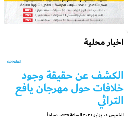
اخبار محلية
الكشف عن حقيقة وجود
خلافات حول مهرجان يافع
التراثي
الخميس ٠٤ يونيو ٢٠٢٦ الساعة ٠٨:٣٥ صباحاً