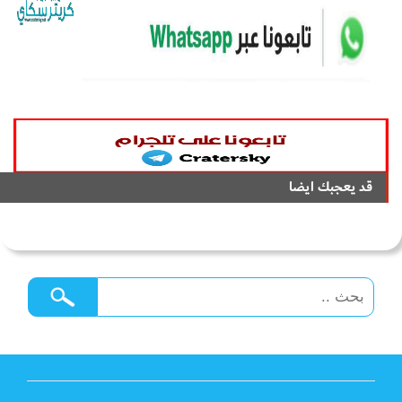
قد يعجبك ايضا