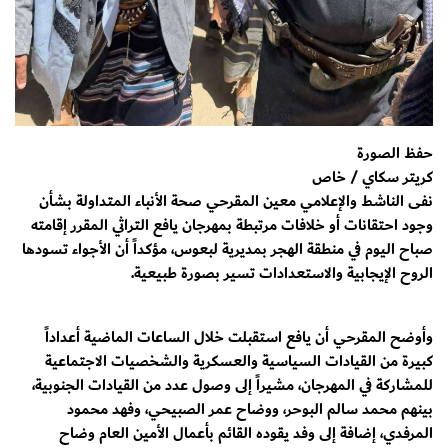
حفظ الصورة
كريتر سكاي / خاص
نفى الناشط والإعلامي معين المقرحي صحة الأنباء المتداولة بشأن
وجود احتقانات أو خلافات مرتبطة بمهرجان يافع التراثي المقرر إقامته
صباح اليوم في منطقة الهجر بمديرية لبعوس، مؤكداً أن الأجواء تسودها
الروح الإيجابية والاستعدادات تسير بصورة طبيعية.
وأوضح المقرحي أن يافع استقبلت خلال الساعات الماضية أعداداً
كبيرة من القيادات السياسية والعسكرية والشخصيات الاجتماعية
للمشاركة في المهرجان، مشيراً إلى وصول عدد من القيادات الجنوبية،
بينهم محمد سالم البوحر، ووضاح عمر الصبيحي، وفهد محمود
المرفدي، إضافة إلى وفد يقوده القائم بأعمال الأمين العام وضاح