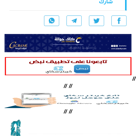
شارك
//
//
//
//
//