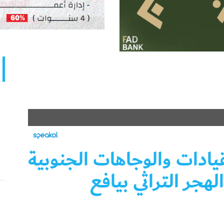
يادات والوجاهات الجنوبية
هجر التراثي بيافع