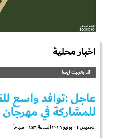
اخبار محلية
قد يعجبك ايضا
عاجل
:توافد واسع للق
للمشاركة في مهرجان ال
الخميس ٠٤ يونيو ٢٠٢٦ الساعة ٠٨:٥٦ صباحاً