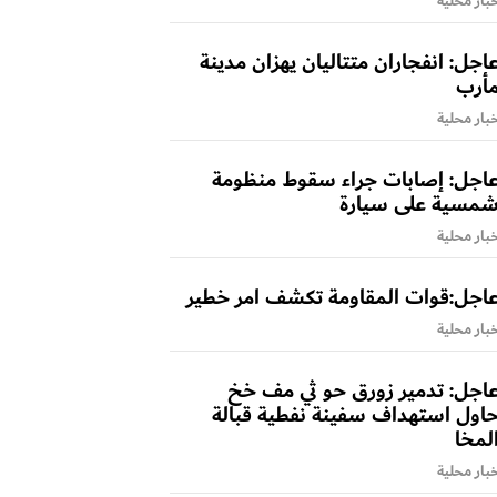
بار محلية
اجل: انفجاران متتاليان يهزان مدينة
أرب
بار محلية
اجل: إصابات جراء سقوط منظومة
مسية على سيارة
بار محلية
اجل:قوات المقاومة تكشف امر خطير
بار محلية
اجل: تدمير زورق حو ثي مف خخ
اول استهداف سفينة نفطية قبالة
لمخا
بار محلية