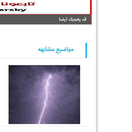
قد يعجبك ايضا
مواضيع مشابهه