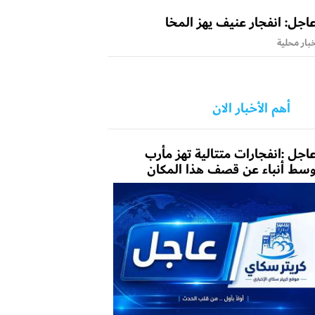
اجل: انفجار عنيف يهز المخا
بار محلية
أهم الأخبار الان
اجل :انفجارات متتالية تهز مأرب
سط أنباء عن قصف هذا المكان