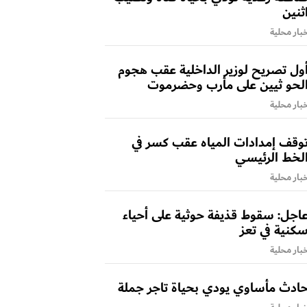
ثنين
بار محلية
ول تصريح لوزير الداخلية عقب هجوم
لحو ثيين على مأرب وحضرموت
بار محلية
وقف إمدادات المياه عقب كسر في
لخط الرئيسي
بار محلية
اجل: سقوط قذيفة حوثية على أحياء
كنية في تعز
بار محلية
ادث مأساوي يودي بحياة تاجر جملة