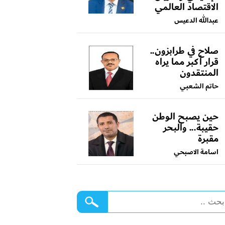
الاقتصاد العالمي
عبدالله الدعيس
صلاح في طرابزون..
قرار أكبر مما يراه
المنتقدون
حاتم الشعبي
حين يصبح الوطن
حقيبة... والبحر
مقبرة
اسامة الاصبحي