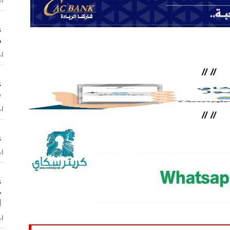
اخ
ع
م
اخ
//
//
ع
ش
اخ
//
//
ع
اخ
ع
ح
ا
اخ