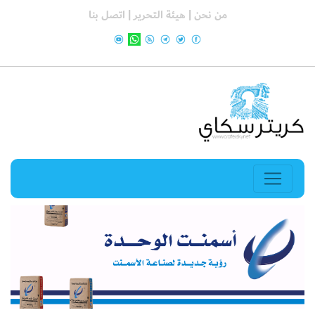
من نحن |
هيئة التحرير |
اتصل بنا