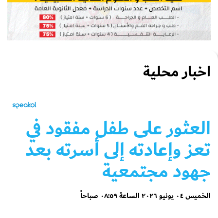
اخبار محلية
العثور على طفل مفقود في
تعز وإعادته إلى أسرته بعد
جهود مجتمعية
الخميس ٠٤ يونيو ٢٠٢٦ الساعة ٠٨:٥٩ صباحاً