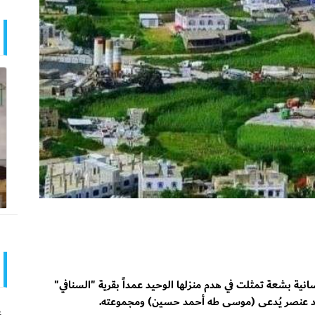
نية بشعة تمثلت في هدم منزلها الوحيد عمداً بقرية "السنافي"
 يد عنصر يُدعى (موسى طه أحمد حسين) ومجموعته.
ع