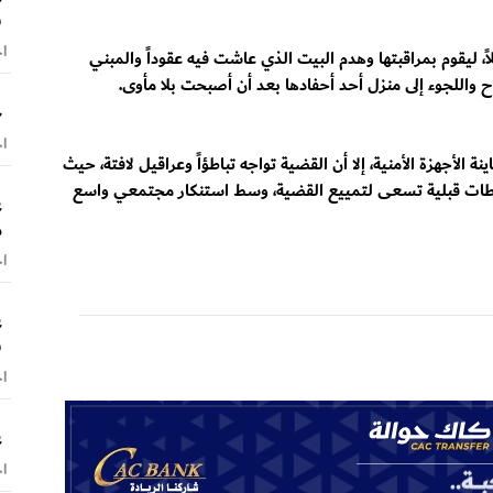
س
اخ
اً، ليقوم بمراقبتها وهدم البيت الذي عاشت فيه عقوداً والمبني
 واللجوء إلى منزل أحد أحفادها بعد أن أصبحت بلا مأوى.
ح
اخ
 الأجهزة الأمنية، إلا أن القضية تواجه تباطؤاً وعراقيل لافتة، حيث
وساطات قبلية تسعى لتمييع القضية، وسط استنكار مجتمعي واسع
ع
م
اخ
ع
ش
اخ
ع
اخ