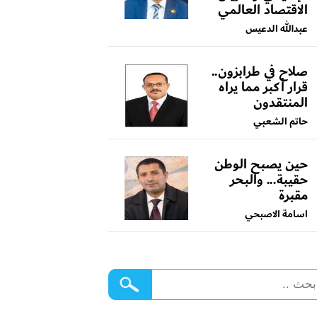
الاقتصاد العالمي
عبدالله الدعيس
صلاح في طرابزون..
قرار أكبر مما يراه
المنتقدون
حاتم الشعبي
حين يصبح الوطن
حقيبة... والبحر
مقبرة
اسامة الاصبحي