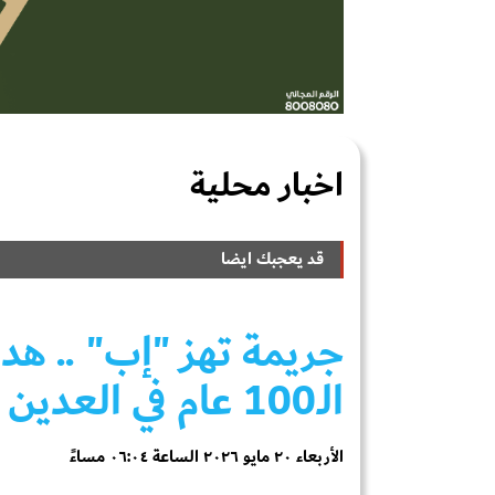
اخبار محلية
قد يعجبك ايضا
جريمة تهز "إب" .. ه
الـ100 عام في العدين وتواطؤ أمني يُثير الغضب
الأربعاء ٢٠ مايو ٢٠٢٦ الساعة ٠٦:٠٤ مساءً