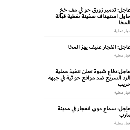
اجل: تدمير زورق حو ثي مف خخ
اول استهداف سفينة نفطية قبالة
لمخا
بار محلية
اجل: انفجار عنيف يهز المخا
بار محلية
اجل:دفاع شبوة تعلن تنفيذ عملية
لرد السريع ضد مواقع حو ثية في جبهة
ريب
بار محلية
اجل: سماع دوي انفجار في مدينة
أرب
بار محلية