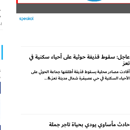
ه
م
اخ
عاجل: سقوط قذيفة حوثية على أحياء سكنية في
تعز
ع
أفادت مصادر محلية بسقوط قذيفة أطلقتها جماعة الحوثي على
و
الأحياء السكنية في حي عصيفرة شمال مدينة تعز.&...
حادث مأساوي يودي بحياة تاجر جملة