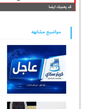
قد يعجبك ايضا
مواضيع مشابهه