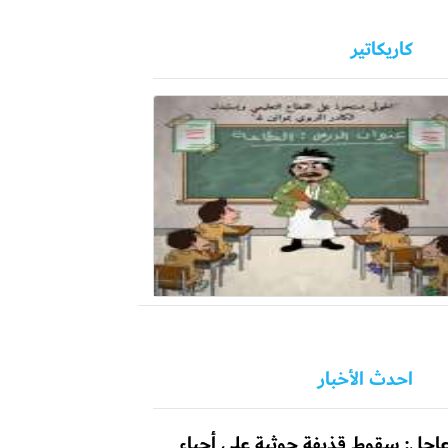
كاريكاتير
احدث الأخبار
اجل: سقوط قذيفة حوثية على أحياء