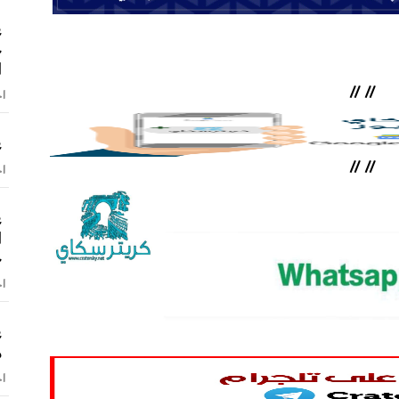
ع
ح
ا
//
//
اخ
ع
//
//
اخ
ع
ا
ح
اخ
ع
م
اخ