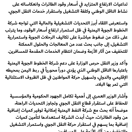
تداعيات الارتفاع المتزايد في أسعار وقود الطائرات وانعكاساته على
نشاط الناقل الوطني وكلفة التشغيل واستقرار خدمات النقل الجوي.
واستعرض اللقاء أبرز التحديات التشغيلية والمالية التي تواجه شركة
الخطوط الجوية اليمنية في ظل استمرار ارتفاع أسعار الوقود، وما يترتب
على ذلك من ضغوط مباشرة على تكاليف الرحلات الجوية واستمرارية
التشغيل، إلى جانب بحث عدد من المعالجات والحلول الممكنة
للتخفيف من آثار الأزمة وضمان انتظام الخدمات المقدمة للمسافرين.
وأكد وزير النقل حرص الوزارة على دعم شركة الخطوط الجوية اليمنية
باعتبارها الناقل الوطني الذي يؤدي دوراً محورياً في ربط اليمن بمحيطه
الإقليمي والدولي، وتسهيل حركة المواطنين في ظل الظروف الاستثنائية
التي تمر بها البلاد.
وأشار الوزير العمري إلى أهمية تكامل الجهود الحكومية والمؤسسية
للحفاظ على استقرار قطاع النقل الجوي وتجاوز التحديات الراهنة،
موضحاً أنه بحث مع شركة النفط اليمنية إمكانية توفير كميات إضافية
من وقود الطائرات، حيث أبدت الشركة استعدادها لتأمين كميات
إضافية بما يسهم في استقرار حركة النقل الجوي واستمرار التشغيل
والتخفيف من آثار الأزمة على المسافرين.