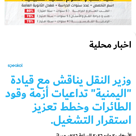
اخبار محلية
وزير النقل يناقش مع قيادة
"اليمنية" تداعيات أزمة وقود
الطائرات وخطط تعزيز
استقرار التشغيل.
الأربعاء ٢٠ مايو ٢٠٢٦ الساعة ٠٥:٤٦ مساءً