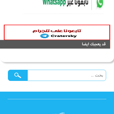
قد يعجبك ايضا