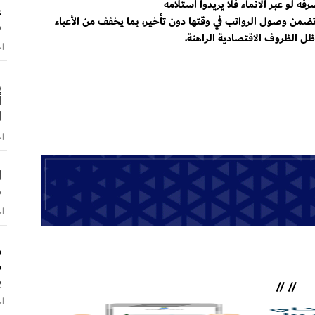
لو عبر الانماء فلا يريدوا استلامه
ع
تضمن وصول الرواتب في وقتها دون تأخير، بما يخفف من الأعباء
ش
ظل الظروف الاقتصادية الراهنة.
اخ
و
أ
ا
اخ
ا
س
اخ
م
م
ب
//
//
اخ