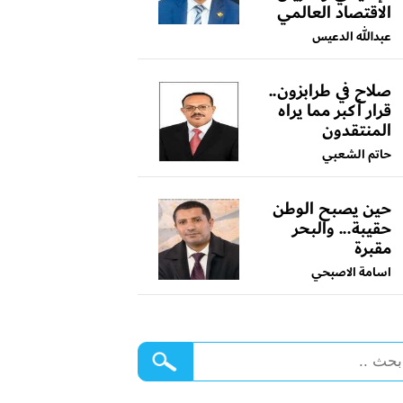
الاقتصاد العالمي
عبدالله الدعيس
صلاح في طرابزون..
قرار أكبر مما يراه
المنتقدون
حاتم الشعبي
حين يصبح الوطن
حقيبة... والبحر
مقبرة
اسامة الاصبحي