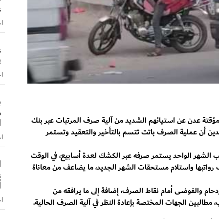
ع
اخ
ع
ف
اخ
ب
م
مؤقتة عدن عن استيائهم الشديد من آلية صرف المرتبات عبر بنك
ا
كدين أن عملية الصرف باتت تتسم بالتأخير والتعقيد وتستمر
اخ
ب الشهر الواحد يستمر صرفه عبر الكشك لعدة أسابيع، في الوقت
ا
رواتبها واستلام مستحقات الشهر الجديد، ما يضاعف من معاناة
ع
أ
ازدحام والفوضى أمام نقاط الصرف، إضافة إلى ما يرافقه من
اخ
طالبين الجهات المختصة بإعادة النظر في آلية الصرف الحالية.