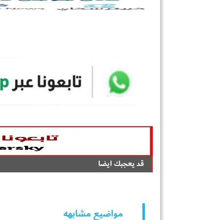
قد يعجبك ايضا
مواضيع مشابهه