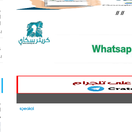
ب
//
//
ا
ا
اخ
ع
اخ
ب
ا
م