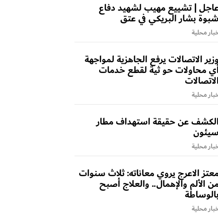
اجل | تشييع مهيب لشهيد دفاع
بوة بشار البريكي في عتق
بار محلية
زير الاتصالات يرفع الجاهزية لمواجهة
ي محاولات حو ثية لقطع خدمات
لاتصالات
بار محلية
لكشف عن حقيقة استهداف مطار
يئون
بار محلية
عتز الاعرج يروي معاناته: ثلاث سنوات
ن الألم والإهمال.. والعلاج أصبح
الوساطة
بار محلية