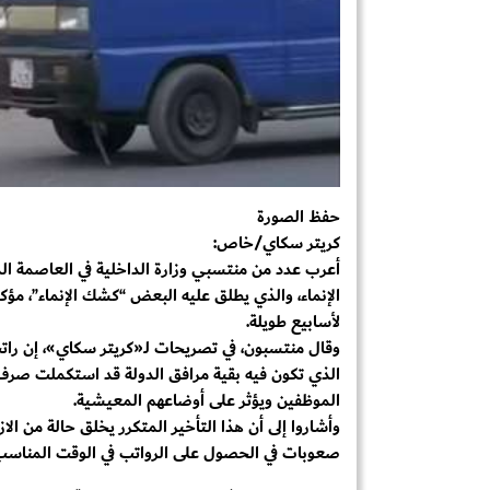
حفظ الصورة
كريتر سكاي/خاص:
أعرب عدد من منتسبي وزارة الداخلية في العاصمة ال
الإنماء، والذي يطلق عليه البعض “كشك الإنماء”، مؤ
لأسابيع طويلة.
وقال منتسبون، في تصريحات لـ«كريتر سكاي»، إن رات
الذي تكون فيه بقية مرافق الدولة قد استكملت صرف 
الموظفين ويؤثر على أوضاعهم المعيشية.
وأشاروا إلى أن هذا التأخير المتكرر يخلق حالة من ال
صعوبات في الحصول على الرواتب في الوقت المناسب، م