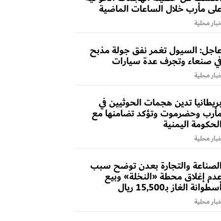
لى مأرب خلال الساعات الماضية
بار محلية
اجل: السيول تغمر نفق جولة مذبح
ي صنعاء وتجرف عدة سيارات
بار محلية
ريطانيا تدين هجمات الحوثيين في
أرب وحضرموت وتؤكد تضامنها مع
لحكومة اليمنية
بار محلية
لصناعة والتجارة بعدن توضح سبب
دم إغلاق محطة «النخلة» وبيع
سطوانة الغاز بـ15,500 ريال
بار محلية