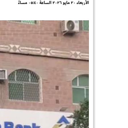
الأربعاء ٢٠ مايو ٢٠٢٦ الساعة ٠٥:٤٠ مساءً