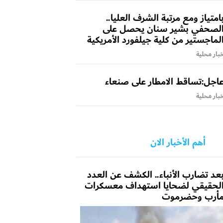
امتياز ومع مرتبة الشرف العليا..
لصحفي بشير سنان يحصل على
لماجستير من كلية جيلفورد الأمريكية
بار محلية
اجل:تساقط الامطار على صنعاء
بار محلية
أهم الأخبار الان
عد تضارب الأنباء.. الكشف عن العدد
لحقيقي لضحايا استهداف معسكرات
أرب وحضرموت