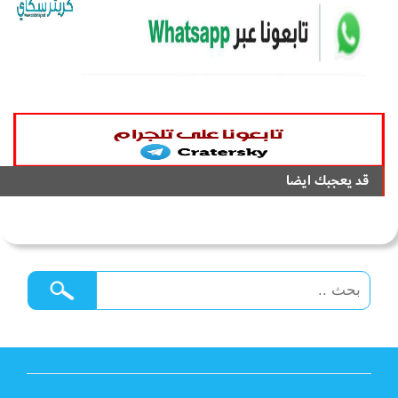
قد يعجبك ايضا