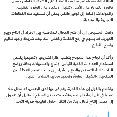
الطاقة الشمسية، عبر تخفيف الضغط على الشبكة العامة، وخفض
فاتورة الكهرباء على الأسر، وتقليل الاعتماد على الوقود التقليدي
والمولدات، إضافة إلى توفير فائض يمكن أن تستفيد منه القطاعات
التجارية والصناعية.
ولفت المسبحي إلى أن فتح المجال للمنافسة بين الأفراد في إنتاج وبيع
الكهرباء قد يسهم في رفع الكفاءة وخفض التكاليف، شريطة وجود تنظيم
واضح للقطاع.
وأكد أن نجاح هذا النموذج يتطلب إطارا تشريعيا وتنظيميا يضمن
استخدام العدادات الذكية لقياس الإنتاج والاستهلاك بدقة، ووضع
آليات عادلة للتسعير والبيع والشراء، إلى جانب تنظيم العلاقة بين
المنتجين والشبكة العامة، وتحديد معايير السلامة الفنية.
واختتم بالقول إن هذه الفكرة، رغم غرابتها لدى البعض، قد تمثل حلا
عمليا في ظل أزمة كهرباء مزمنة، حيث يمكن لأسطح المنازل أن تتحول
إلى مصدر إنتاج فعّال، بدلا من انتظار حلول تقليدية طويلة الأمد.