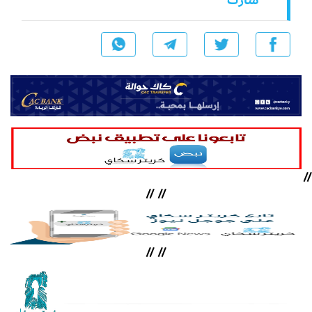
شارك
//
//
//
//
//