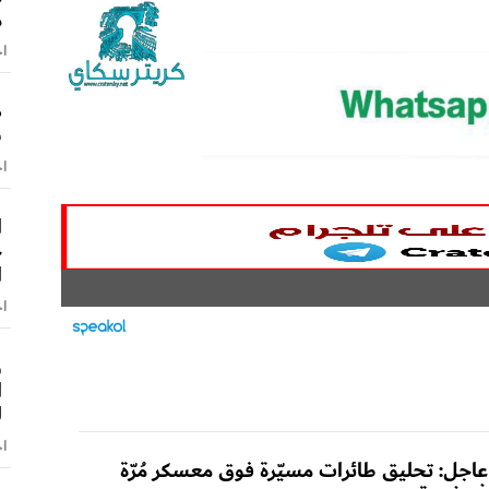
م
اخ
ص
ش
اخ
ا
ح
ا
اخ
و
ا
ل
اخ
عاجل: تحليق طائرات مسيّرة فوق معسكر مُرّة