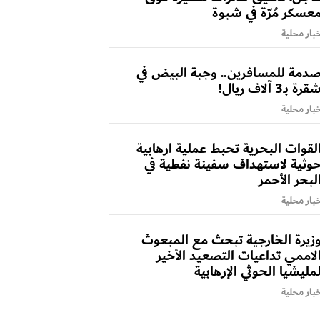
عسكر مُرّة في شبوة
بار محلية
دمة للمسافرين.. وجبة البيض في
قرة بـ3 آلاف ريال!
بار محلية
لقوات البحرية تحبط عملية ارهابية
وثية لاستهداف سفينة نفطية في
لبحر الأحمر
بار محلية
زيرة الخارجية تبحث مع المبعوث
لاممي تداعيات التصعيد الأخير
مليشيا الحوثي الإرهابية
بار محلية