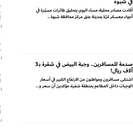
في شبوة
ع
و
أفادت مصادر محلية، مساء اليوم، بتحليق طائرات مسيّرة في
ا
أجواء معسكر مُرّة بمدينة عتق مركز محافظة شبوة...
اخ
ع
ه
اخ
صدمة للمسافرين.. وجبة البيض في شقرة بـ3
آلاف ريال!
خ
اشتكى مسافرون ومواطنون من الارتفاع الكبير في أسعار
ا
الوجبات داخل المطاعم بمنطقة شقرة، مؤكدين أن سعر و...
اخ
ص
ا
اخ