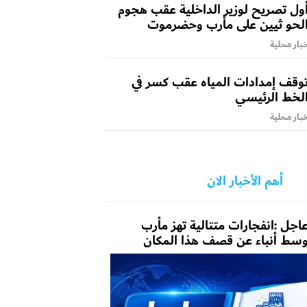
ول تصريح لوزير الداخلية عقب هجوم
لحو ثيين على مأرب وحضرموت
بار محلية
وقف إمدادات المياه عقب كسر في
لخط الرئيسي
بار محلية
أهم الأخبار الان
اجل :انفجارات متتالية تهز مأرب
سط أنباء عن قصف هذا المكان