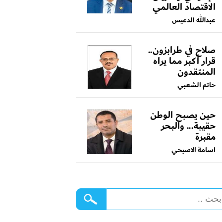
الاقتصاد العالمي
عبدالله الدعيس
صلاح في طرابزون..
قرار أكبر مما يراه
المنتقدون
حاتم الشعبي
حين يصبح الوطن
حقيبة... والبحر
مقبرة
اسامة الاصبحي