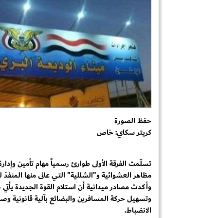
حفظ الصورة
كريتر سكاي: خاص
تسلّمت الفرقة الأولى طوارئ رسمياً مهام تأمين وإدار
مظاهر العشوائية و"الشللية" التي عانى منها المنفذ ل
وأكدت مصادر ميدانية أن استلام القوة الجديدة يأت
وتسهيل حركة المسافرين والبضائع بآلية قانونية وصا
الانضباط.