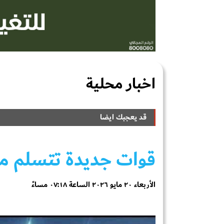
اخبار محلية
قد يعجبك ايضا
قوات جديدة تتسلم من
الأربعاء ٢٠ مايو ٢٠٢٦ الساعة ٠٧:١٨ مساءً