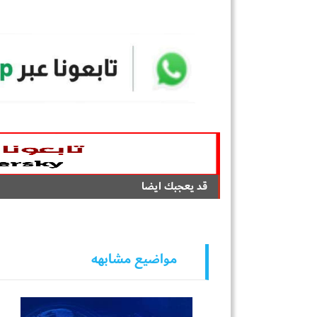
قد يعجبك ايضا
مواضيع مشابهه