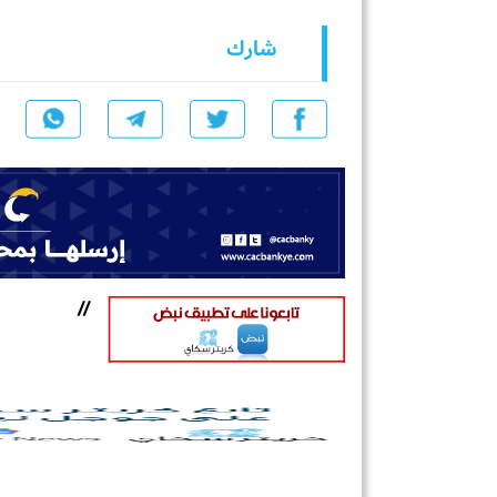
شارك
//