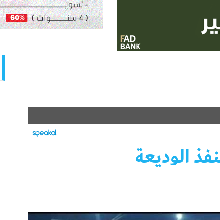
فذ الوديعة