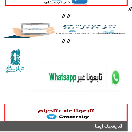
//
//
//
//
//
قد يعجبك ايضا