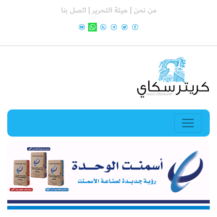
من نحن |
هيئة التحرير |
اتصل بنا