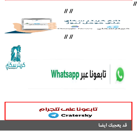
//
//
//
//
//
قد يعجبك ايضا