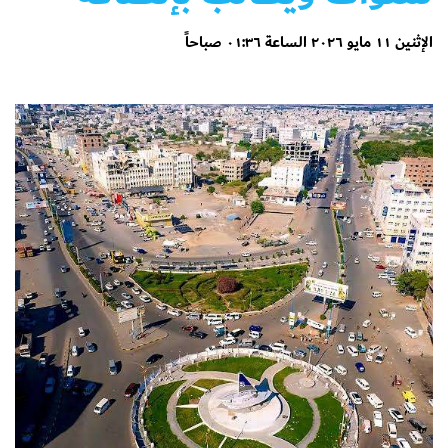
الإثنين ١١ مايو ٢٠٢٦ الساعة ٠١:٣٦ صباحاً