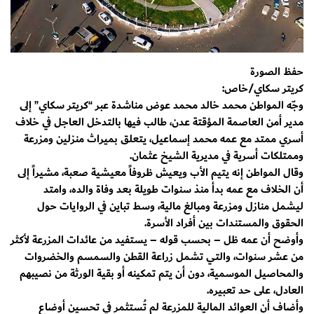
حفظ الصورة
كريتر سكاي/خاص:
وجّه المواطن محمد خالد محمد عوض مناشدة عبر “كريتر سكاي” إلى
مدير أمن العاصمة المؤقتة عدن، طالب فيها بالتدخل العاجل في خلاف
أسري ممتد مع عمه محمد إسماعيل، يتعلق بميراث منزلين ومزرعة
وممتلكات أسرية في مديرية الشيخ عثمان.
وقال المواطن إنه يتيم الأب ويعيش ظروفاً معيشية صعبة، مشيراً إلى
أن الخلاف مع عمه بدأ منذ سنوات طويلة بعد وفاة والده، وامتد
ليشمل منازل ومزرعة ومبالغ مالية، وسط تباين في الروايات حول
الحقوق والمستندات بين أفراد الأسرة.
وأوضح أن عمه ظل – بحسب قوله – يستفيد من عائدات المزرعة لأكثر
من عشر سنوات، والتي تشمل زراعة القطن والسمسم والخضروات
والمحاصيل الموسمية، دون أن يتم تمكينه أو بقية الورثة من نصيبهم
العادل، على حد تعبيره.
وأضاف أن العوائد المالية للمزرعة لم تُستثمر في تحسين أوضاع