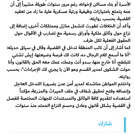
الأسرة أو بناء مساكن لإخوانه، رغم مرور سنوات طويلة، مشيراً إلى أن
عمه يتمتع بامتيازات وظيفية ورتبة عسكرية عليا، ما زاد من تعقيد
القضية، بحسب روايته.
وأكد أن الخلافات تطورت لتشمل منازل وممتلكات أخرى، إضافة إلى
نزاع حول وثائق ملكية وأوراق رسمية، مع تضارب في الأقوال حول
الحقوق الفعلية لكل طرف.
كما أشار إلى أن نائب المنطقة تدخل في القضية، وقال في سياق حديثه:
“أنا ما أسمع كلام الرجال ده، كانت لك فرصة وضيعتها، إيش تشتي
تتبلطج، أنا خارج منها، سدو أنت وعمك، عمك معه الحق بالقانون، وأنا
حولت الشكوى لمدير القسم وهو الآن با يجري لك الإجراءات”، بحسب
روايته.
واختتم المواطن مناشدته لمدير أمن عدن بضرورة التدخل العاجل
وإنصافه وفتح تحقيق شفاف في ملف الميراث والمزرعة، مؤكداً
استعداده لتقديم كافة الوثائق والمستندات للجهات المختصة للفصل
في القضية بشكل قانوني وعادل وحسم النزاع الممتد منذ سنوات.
شارك