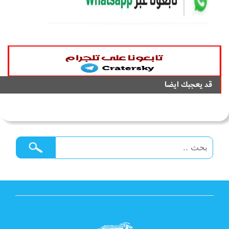
قد يعجبك ايضا