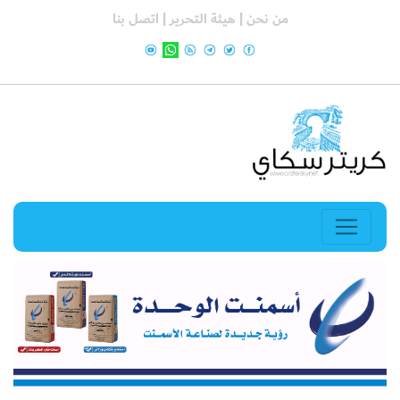
من نحن |
هيئة التحرير |
اتصل بنا