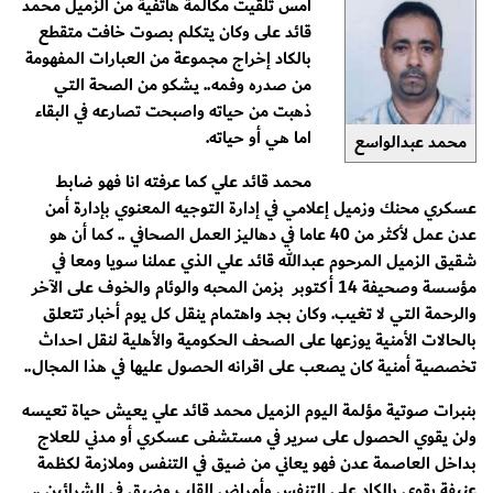
امس تلقيت مكالمة هاتفية من الزميل محمد
قائد على وكان يتكلم بصوت خافت متقطع
بالكاد إخراج مجموعة من العبارات المفهومة
من صدره وفمه.. يشكو من الصحة التي
ذهبت من حياته واصبحت تصارعه في البقاء
اما هي أو حياته.
محمد عبدالواسع
محمد قائد علي كما عرفته انا فهو ضابط
عسكري محنك وزميل إعلامي في إدارة التوجيه المعنوي بإدارة أمن
عدن عمل لأكثر من 40 عاما في دهاليز العمل الصحافي .. كما أن هو
شقيق الزميل المرحوم عبدالله قائد علي الذي عملنا سويا ومعا في
مؤسسة وصحيفة 14 أكتوبر بزمن المحبه والوئام والخوف على الآخر
والرحمة التي لا تغيب. وكان بجد واهتمام ينقل كل يوم أخبار تتعلق
بالحالات الأمنية يوزعها على الصحف الحكومية والأهلية لنقل احداث
تخصصية أمنية كان يصعب على اقرانه الحصول عليها في هذا المجال..
بنبرات صوتية مؤلمة اليوم الزميل محمد قائد علي يعيش حياة تعيسه
ولن يقوي الحصول على سرير في مستشفى عسكري أو مدني للعلاج
بداخل العاصمة عدن فهو يعاني من ضيق في التنفس وملازمة لكظمة
عنيفة يقوي بالكاد على التنفس وأمراض القلب وضيق في الشرائين ..