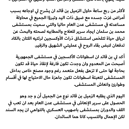
لأكثر من ربع ساعة حاول الزميل بن قائد ان يشرح لي اوجاعه بسبب
أمراض غزت جسده مع ضيق ذات اليد وتبرؤا الجميع في محاولة
مساعدته في مستشفى عدن العام حاليا والتي سميت بمستشفى
محمد بن سلمان ايجاد سرير للعلاج والمطاببه لصحته والبحث عن
ترياق حياة تتلخص استنشاق ذرات الأوكسجين لرئتيه اللتان بالكاد
تدفعان لنبض بقاء الروح في عمليتي الشهيق والزفير.
أكد لي بن قائد ان اسطوانات الأكسجين في مستشفى الجمهورية
أصبحت من المعدوم وان وجدت تكون فارغة لإنقاذ حياة قد تكون
بحاجة لها حتى لا تزهق بفعل متعمد رغم وجود مصنع خاص بداخل
المستشفى لتعبئة اسطوانات تكون جاهزة حال الاحتياج لها في أقسام
وطوارئ وانعاش المستشفى.
اليوم الذي يطلبه الزميل بن قائد نوع من الجميل أن و جد وهو
الحصول على سرير الإنعاش في مستشفى عدن العام بعد ان تعب في
اللف والدوران بمستشفى باصهيب العسكري بالتواهي ان يجد السند
لكن الإهمال والتسيب كانا هما السائدان.