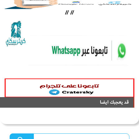
//
//
قد يعجبك ايضا