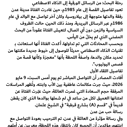
​رحلة البحث: من الرسائل الورقية إلى الذكاء الاصطناعي
​تعود تفاصيل القصة إلى عام 1985م، حين غادرت الفتاة مدينة عدن
رفقة والدتها متوجهة إلى بيلاروسيا، وكان آخر تواصل مع الوالد في عام
1986م عبر الرسائل البريدية. ومنذ ذلك الحين، حالت الظروف
السياسية والزمن دون أي اتصال، لتعيش الفتاة عقوداً من البحث
المضني الذي لم يخلُ من اليأس.
​وبحسب المحادثات التي تم تداولها، أكدت الفتاة أنها استعانت بـ
تقنيات الذكاء الاصطناعي حديثاً للوصول إلى خيوط جديدة مكنتها من
تحديد مكان والدها، واصفةً اللحظة بأنها "معجزة وكأنها قصة من
قصص اليوتيوب".
​تفاصيل اللقاء الأول
​أفادت المصادر أن التواصل المباشر تم يوم أمس السبت، 9 مايو
2026، حيث جرت مكالمات عاطفية بين الأب وابنته. وتُظهر المراسلات
المرفقة حجم السعادة التي غمرت العائلة، حيث عبّرت الفتاة عن
امتنانها العميق لكل من ساعد في لم شملها بوالدها الذي كان يقطن
قديماً في "قسم (A) بشارع قرطبة" في الشيخ عثمان.
​رسالة حب من عدن
​وفي رسالة مؤثرة من العائلة في عدن، تم الترحيب بعودة التواصل مع
ابنتهم، مؤكدين أن الجميع كان بانتظار هذه اللحظة، معربين عن أملهم