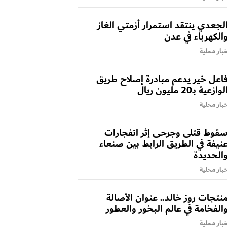
لجعدي ينتقد استمرار أزمتي الغاز
الكهرباء في عدن
بار محلية
اعل خير يدعم مبادرة إصلاح طريق
لوازعية بـ20 مليون ريال
بار محلية
قوط قتلى وجرحى إثر انفجارات
نيفة في الطريق الرابط بين صنعاء
الحديدة
بار محلية
نتجات روز خالد.. عنوان الأصالة
الفخامة في عالم البخور والعطور
بار محلية