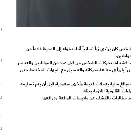
ا
و
اخ
ف
ص كان يرتدي زياً نسائياً أثناء دخوله إلى المدينة قادماً من
ا
مواطنين.
اخ
لاشتباه بتحركات الشخص من قبل عدد من المواطنين والعناصر
اً بارزاً في متابعة تحركاته والتنسيق مع الجهات المختصة حتى
س
ع
الغ مالية بعملات قديمة وأخرى سعودية، قبل أن يتم تسليمه
و
 وسط مطالبات بالكشف عن ملابسات الواقعة ودوافعها.
اخ
م
و
اخ