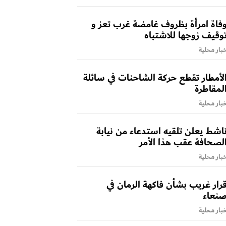
فاة امرأة بظروف غامضة غرب تعز و
وقيف زوجها للاشتباه
بار محلية
لأمطار تقطع حركة الشاحنات في سائلة
لمقاطرة
بار محلية
اشط يعلن تلقيه استدعاء من نيابة
لصحافة عقب هذا الأمر
بار محلية
رار غريب بشأن فاكهة الرمان في
نعاء
بار محلية