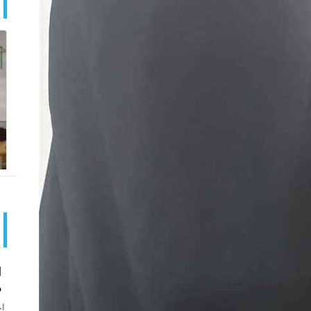
ا
م
اخ