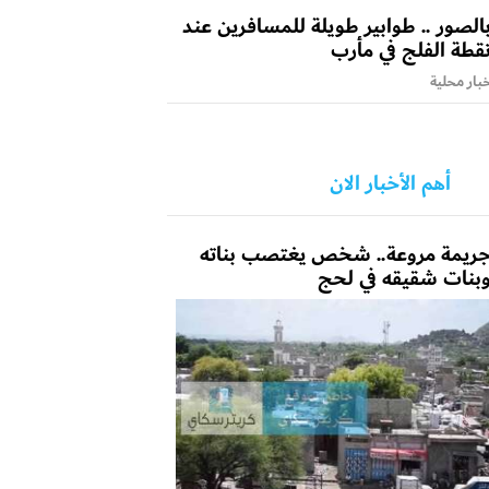
الصور .. طوابير طويلة للمسافرين عند
قطة الفلج في مأرب
بار محلية
أهم الأخبار الان
ريمة مروعة.. شخص يغتصب بناته
بنات شقيقه في لحج