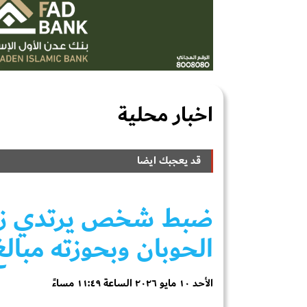
اخبار محلية
قد يعجبك ايضا
ضبط شخص يرتدي زياً ن
الحوبان وبحوزته مبال
الأحد ١٠ مايو ٢٠٢٦ الساعة ١١:٤٩ مساءً