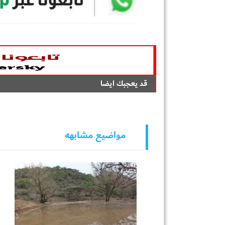
قد يعجبك ايضا
مواضيع مشابهه