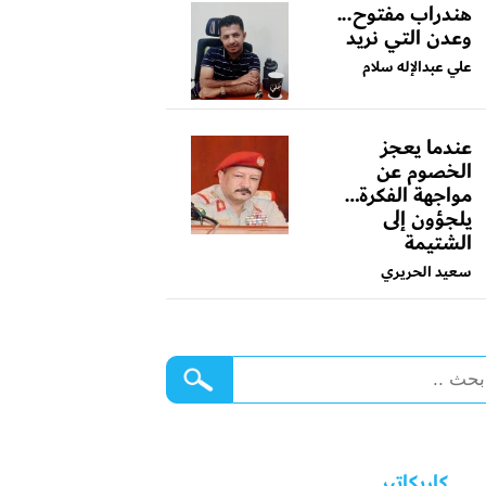
هندراب مفتوح...
وعدن التي نريد
علي عبدالإله سلام
عندما يعجز
الخصوم عن
مواجهة الفكرة…
يلجؤون إلى
الشتيمة
سعيد الحريري
كاريكاتير