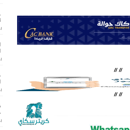
و
ت
اخ
ا
ا
اخ
//
//
ن
ا
اخ
//
//
ق
ص
اخ