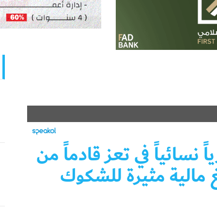
سائياً في تعز قادماً من
غ مالية مثيرة للشكوك