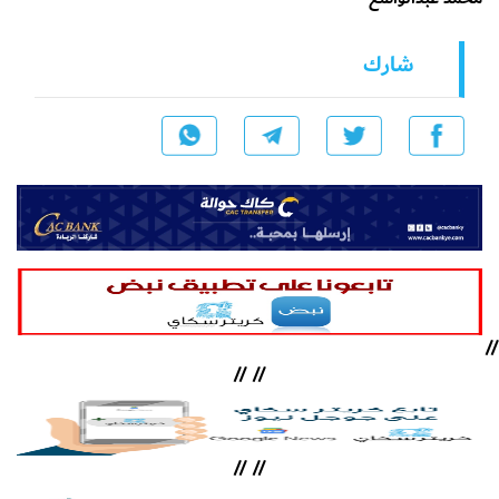
شارك
//
//
//
//
//