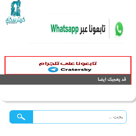
قد يعجبك ايضا