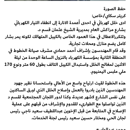
حفظ الصورة
كريتر سكاي/خاص:
ادى خلل كهربائي في احدى أعمدة الانارة إلى انطفاء التيار الكهربائي
بشارع مراكش العام بمديرية الشيخ عثمان قسم د.
وتتكررالاعطال في هذا العمود الخاص بالكيبل المتهالك لكونه يمر بشار
كامل يضم منازل ومحلات تجارية.
وقد قام المهندسون بإشراف أحمد حمادي مشرف صيانة الخطوط في
المنطقة الثانية بمؤسسة الكهرباء بالنزول الساعة الوحدة من ليلة
الاثنين لمغالج الخلل واستبدال الكيبل التالف بطول 60 متر ونوع 170
ملي ملبس اليمنيوم.
هذه الخطوة لقيت ارتياح واسع من الأهالي واستحسانا نظير جهود
المهندسين الذين بادروا بالعمل وإصلاح الخلل الذي اورق الساكنين
على نفس الشارع لاشهر عديدة، وكذا لدور اللجان المجتمعية لقسم د
الذين تواصلوا مع الطواريء للقدوم والإشراف من قبلهم على عملية
الإصلاح في المتابعة من قبل الإخوين عبداللطيف سعيد ناجي رئيس
لجان الحي ومختار حسين سعيد رئيس لجنة الخدمات.
محمد عبدالواسع