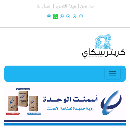
من نحن |
هيئة التحرير |
اتصل بنا