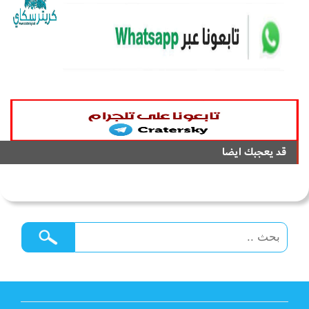
قد يعجبك ايضا