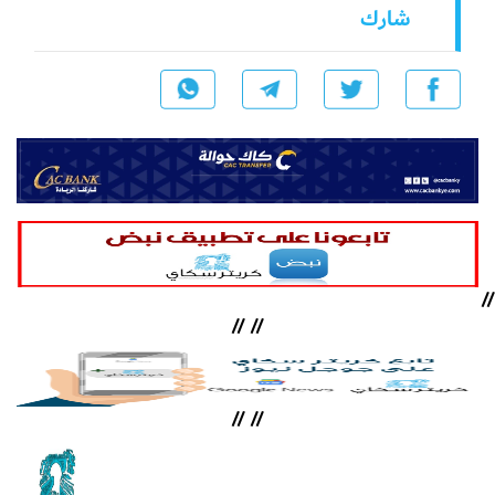
شارك
//
//
//
//
//