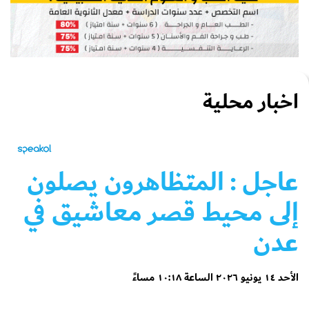
اخبار محلية
عاجل
: المتظاهرون يصلون
إلى محيط قصر معاشيق في
عدن
الأحد ١٤ يونيو ٢٠٢٦ الساعة ١٠:١٨ مساءً