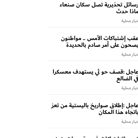
سائل تحذيرية تصل سكان صنعاء
اذا حدث
بار محلية
قب إشتباكات الأمس .. مواطنون
صحون على أمر صادم بالحديدة
بار محلية
اجل :قصف حو ثي يستهدف معسكرا
ي الضالع
بار محلية
اجل :إطلاق صواريخ باليستية من تعز
اتجاه هذا المكان
بار محلية