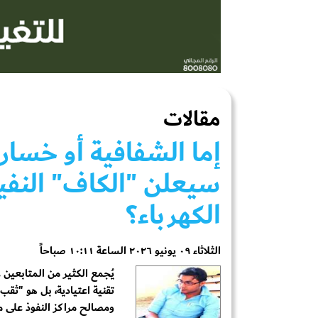
مقالات
إما الشفافية أو خسار
سيعلن "الكاف" النفير
الكهرباء؟
الثلاثاء ٠٩ يونيو ٢٠٢٦ الساعة ١٠:١١ صباحاً
يُجمع الكثير من المتابعين
تقنية اعتيادية، بل هو "ثقب 
ومصالح مراكز النفوذ على مد