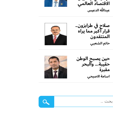
الاقتصاد العالمي
عبدالله الدعيس
صلاح في طرابزون..
قرار أكبر مما يراه
المنتقدون
حاتم الشعبي
حين يصبح الوطن
حقيبة... والبحر
مقبرة
اسامة الاصبحي