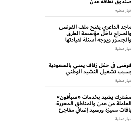
ندوق نظافة عدن
بار محلية
اجد الداعري يفتح ملف الفوضى
الصراع داخل مؤسسة الطرق
الجسور ويوجه أسئلة لقيادتها
بار محلية
وضى في حفل زفاف يمني بالسعودية
سبب تشغيل النشيد الوطني
بار محلية
شترك يشيد بخدمات «سبأفون»
لعاملة من عدن والمناطق المحررة:
اقات مميزة ورصيد إضافي مفاجئ
بار محلية