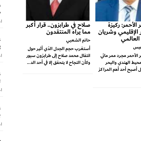
ر
م
اخ
 الأحمر: ركيزة
صلاح في طرابزون.. قرار أكبر
ر الإقليمي وشريان
مما يراه المنتقدون
 العالمي
ع
حاتم الشعبي
ي
عيس
أستغرب حجم الجدل الذي أثير حول
ر الأحمر مجرد ممر مائي
انتقال محمد صلاح إلى طرابزون سبور
اخ
محيط الهندي والبحر
وكأن النجاح لا يتحقق إلا في أحد الد...
 أصبح أحد أهم المراكز
ع
ف
اخ
ع
ب
اخ