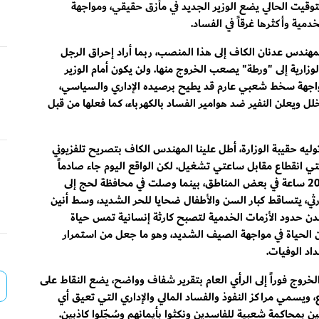
لتوقيت الحالي يضع الوزير الجديد في مأزق حقيقي، ومواجهة
دمية وأكثرها غرقاً في الفساد.
مهندس عدنان الكاف إلى هذا المنصب، ربما أراد إحراق الرجل
وزارية إلى "ورطة" يصعب الخروج منها. ولن يكون أمام الوزير
أو مواجهة سخط شعبي عارم قد يطيح برصيده الإداري والسياسي،
خلل ويعلن النفير ضد هوامير الفساد بالكهرباء، كما فعلها من قبل
عقب توليه حقيبة الوزارة، أطل علينا المهندس الكاف بتصريح تلفزيوني
تي انقطاع مقابل ساعتي تشغيل. لكن الواقع اليوم جاء صادماً
وصيفاً حارقاً، حيث تجاوزت ساعات الانقطاع حاجز الـ 20 ساعة في بعض المناطق، بينما وصلت في محافظة لحج إلى
ارثي، يتساقط كبار السن والأطفال ضحايا للحر الشديد، وسط أنين
ي عدن حدود الأزمات الخدمية لتصبح كارثة إنسانية تمس حياة
ان الحياة في مواجهة الصيف الشديد، وهو ما جعل من استمرار
داد الوفيات.
لخروج فوراً إلى الرأي العام بتقرير شفاف وواضح، يضع النقاط على
 ويسمي مراكز النفوذ والفساد المالي والإداري التي تعيق أي
ن بمحاكمة شعبية للفاسدين ونكثوا بأيمانهم وسُجّلوا كاذبين.