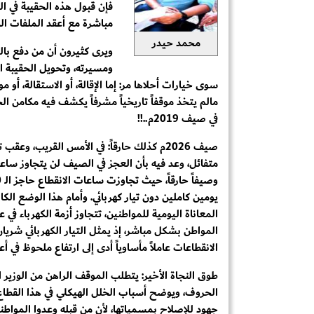
فإن قبول هذه الحقيبة في ا
مباشرة مع أعقد الملفات الخ
محمد حيدر
ويرى كثيرون أن من دفع بال
ومسيرته، وتحويل الحقيبة ال
سوى خيارات أحلاها مر: إما الإقالة، أو الاستقالة، 
مالم يتخذ موقفاً تاريخياً مشرفاً يكشف فيه مكامن ال
في صيف 2019م..!!
صيف 2026م كذلك حارقاً: في الأمس القريب، و
متفائل، وعد فيه بأن العجز في الصيف لن يتجاوز ساع
يومين كاملين دون تيار كهربائي. وأمام هذا الوضع الك
المعاناة اليومية للمواطنين، تتجاوز أزمة الكهرباء ف
المواطن بشكل مباشر، إذ يمثل التيار الكهربائي شري
الانقطاعات عاملاً مأساوياً أدى إلى ارتفاع ملحوظ في أع
طوق النجاة الأخير: يتطلب الموقف الراهن من الوزير ا
الحروف، ويوضح أسباب الخلل الهيكلي في هذا القطاع،
جهود للإصلاح بمسمياتها، لأن من قبله وعدوا المواطني