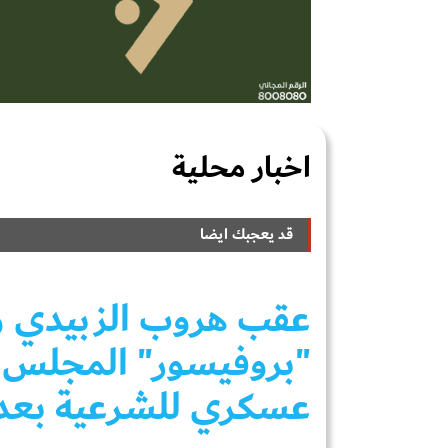
اخبار محلية
قد يعجبك ايضا
عقب هروب الزبيدي وقي
"بروفيسور" المجلس ال
عسكري للشرعية بعد