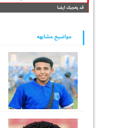
قد يعجبك ايضا
مواضيع مشابهه