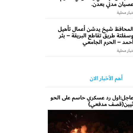
صيان مدني بعدن.
بار محلية
لمحافظ شيخ يدشن أعمال تأهيل
سفلتة طريق تقاطع البريقة – بئر
حمد – الحرم الجامعي
بار محلية
أهم الأخبار الان
اجل:اول رد عسكري حاسم على الحو
يين(قصف مدفعي)