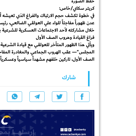
حفظ الصورة
كريتر سكاي/خاص:
​في خطوة تكشف حجم الارتباك والفراغ الذي تعيشه أر
عدن ظهوراً مفاجئاً للواء علي العولقي الضالعي، رئ
خلال مشاركته لأحد الاجتماعات العسكرية للشرعية با
​فراغ القيادة وهروب الصف الأول
​ويأتي هذا الظهور المتأخر للعولقي مع قيادة الشرعية
المجلس"— عقب الهروب الجماعي والمغادرة المفاج
الصف الأول، تاركين خلفهم مشهداً سياسياً وعسكرياً م
شارك