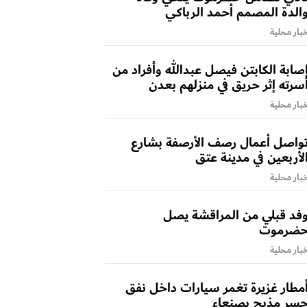
الدة المصمم أحمد الرباكي
بار محلية
صابة الكابتن فيصل عبدالله وأفراد من
سرته إثر حريق في منزلهم بعدن
بار محلية
واصل أعمال رصف الأرصفة بشارع
لأربعين في مدينة عتق
بار محلية
فد قبلي من المراقشة يصل
ضرموت
بار محلية
مطار غزيرة تغمر سيارات داخل نفق
سر مذبح بصنعاء