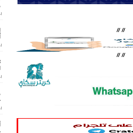
و
اخ
إ
//
//
أ
اخ
//
//
ت
ا
اخ
و
ح
اخ
أ
ج