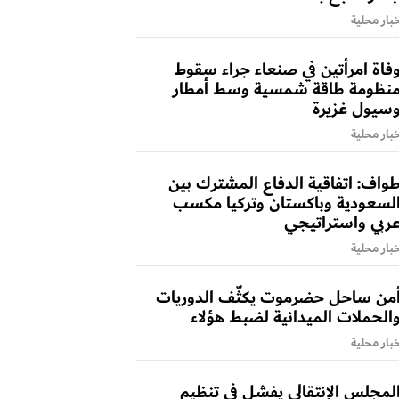
بار محلية
فاة امرأتين في صنعاء جراء سقوط
نظومة طاقة شمسية وسط أمطار
سيول غزيرة
بار محلية
واف: اتفاقية الدفاع المشترك بين
لسعودية وباكستان وتركيا مكسب
ربي واستراتيجي
بار محلية
من ساحل حضرموت يكثّف الدوريات
الحملات الميدانية لضبط هؤلاء
بار محلية
لمجلس الإنتقالي يفشل في تنظيم