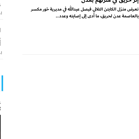
إثر حريق في منزلهم بعدن
ع
تعرض منزل الكابتن التلالي فيصل عبدالله في مديرية خور مكسر
اخ
بالعاصمة عدن لحريق، ما أدى إلى إصابته وعدد...
ا
و
أ
اخ
ع
ث