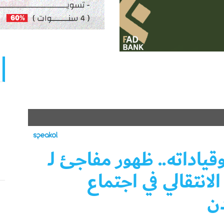
اداته.. ظهور مفاجئ لـ
انتقالي في اجتماع
ن