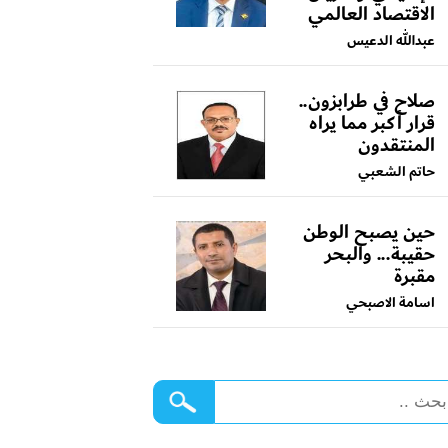
الاقتصاد العالمي
عبدالله الدعيس
صلاح في طرابزون..
قرار أكبر مما يراه
المنتقدون
حاتم الشعبي
حين يصبح الوطن
حقيبة... والبحر
مقبرة
اسامة الاصبحي