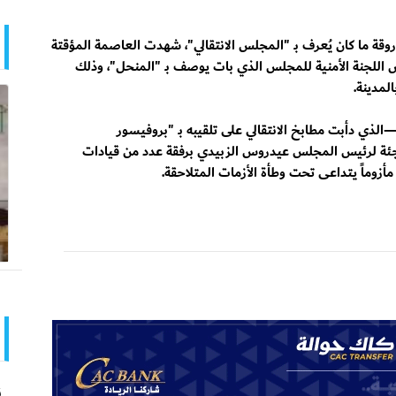
وقة ما كان يُعرف بـ "المجلس الانتقالي"، شهدت العاصمة المؤقتة
يس اللجنة الأمنية للمجلس الذي بات يوصف بـ "المنحل"، وذلك
لمدينة.
—الذي دأبت مطابخ الانتقالي على تلقيبه بـ "بروفيسور
ئة لرئيس المجلس عيدروس الزبيدي برفقة عدد من قيادات
أزوماً يتداعى تحت وطأة الأزمات المتلاحقة.
ن