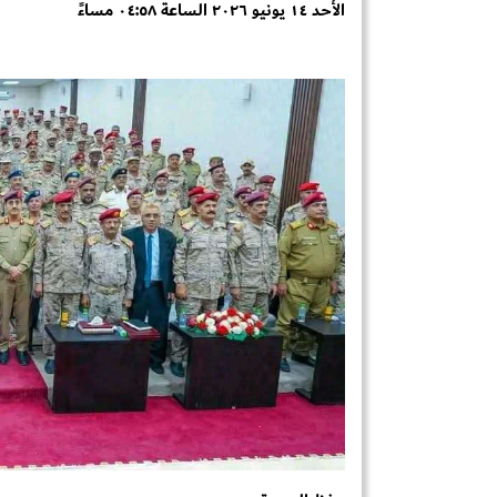
الأحد ١٤ يونيو ٢٠٢٦ الساعة ٠٤:٥٨ مساءً