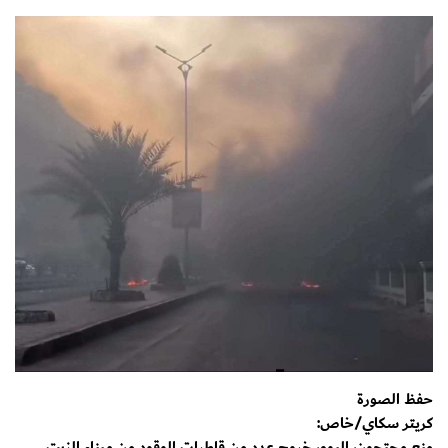
حفظ الصورة
كريتر سكاي/خاص:
منع محتجون، اليوم، خروج عدد من قاطرات الوقود من ميناء الزيت