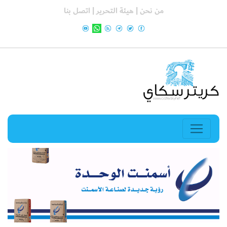
من نحن |
هيئة التحرير |
اتصل بنا