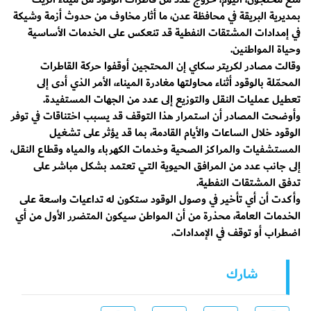
بمديرية البريقة في محافظة عدن، ما أثار مخاوف من حدوث أزمة وشيكة
في إمدادات المشتقات النفطية قد تنعكس على الخدمات الأساسية
وحياة المواطنين.
وقالت مصادر لكريتر سكاي إن المحتجين أوقفوا حركة القاطرات
المحمّلة بالوقود أثناء محاولتها مغادرة الميناء، الأمر الذي أدى إلى
تعطيل عمليات النقل والتوزيع إلى عدد من الجهات المستفيدة.
وأوضحت المصادر أن استمرار هذا التوقف قد يسبب اختناقات في توفر
الوقود خلال الساعات والأيام القادمة، بما قد يؤثر على تشغيل
المستشفيات والمراكز الصحية وخدمات الكهرباء والمياه وقطاع النقل،
إلى جانب عدد من المرافق الحيوية التي تعتمد بشكل مباشر على
تدفق المشتقات النفطية.
وأكدت أن أي تأخير في وصول الوقود ستكون له تداعيات واسعة على
الخدمات العامة، محذرة من أن المواطن سيكون المتضرر الأول من أي
اضطراب أو توقف في الإمدادات.
شارك