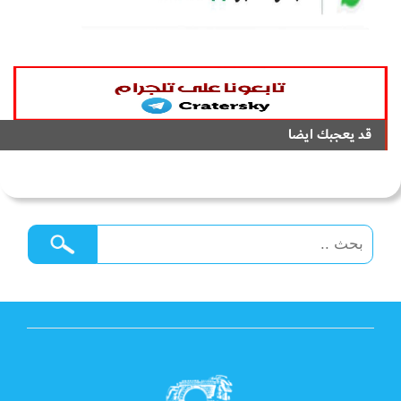
قد يعجبك ايضا