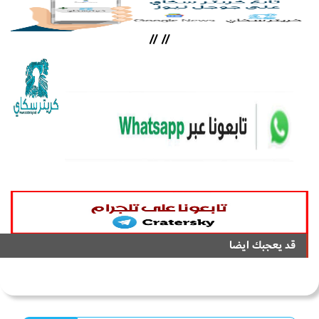
//
//
قد يعجبك ايضا