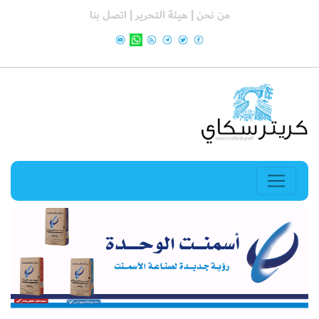
من نحن |
هيئة التحرير |
اتصل بنا