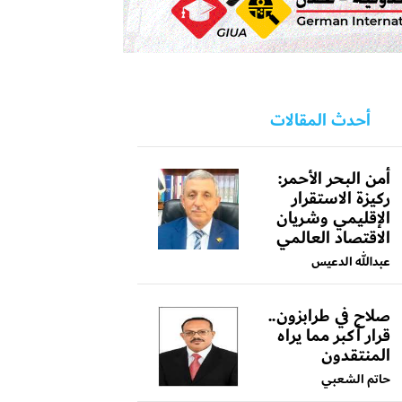
أحدث المقالات
أمن البحر الأحمر:
ركيزة الاستقرار
الإقليمي وشريان
الاقتصاد العالمي
عبدالله الدعيس
صلاح في طرابزون..
قرار أكبر مما يراه
المنتقدون
حاتم الشعبي