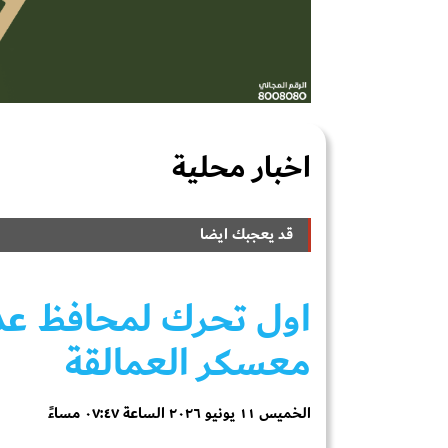
اخبار محلية
قد يعجبك ايضا
اول تحرك لمحافظ عد
معسكر العمالقة
الخميس ١١ يونيو ٢٠٢٦ الساعة ٠٧:٤٧ مساءً