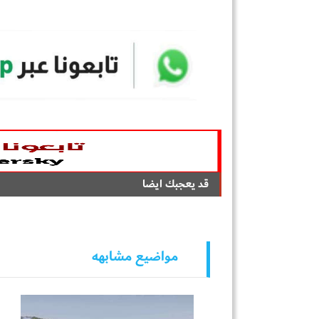
قد يعجبك ايضا
مواضيع مشابهه