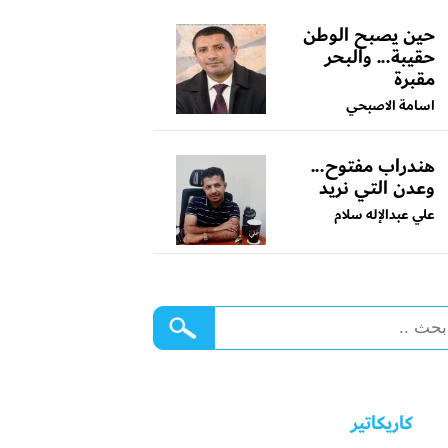
حين يصبح الوطن
حقيبة... والبحر
مقبرة
اسامة الاصبحي
هندراب مفتوح...
وعدن التي نريد
علي عبدالإله سلام
كاريكاتير