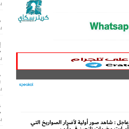
اخ
ر
اخ
إ
م
اخ
د
ف
اخ
ع
م
اخ
عاجل : شاهد صور أولية لأضرار الصواريخ التي
أصابت مخيمات نازحين في مأرب