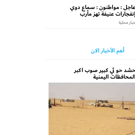
اجل : مواطنون : سماع دوي
نفجارات عنيفة تهز مأرب
بار محلية
أهم الأخبار الان
شد حو ثي كبير صوب اكبر
لمحافظات اليمنية