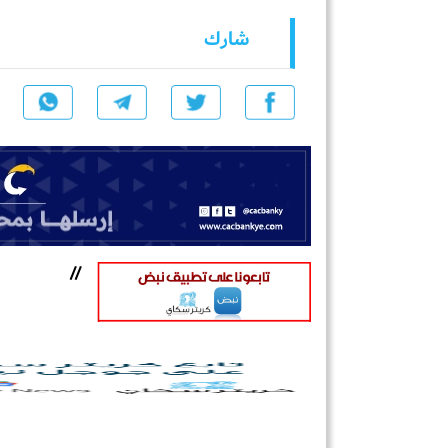
شارك
//