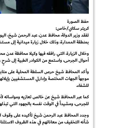
حفظ الصورة
كريتر سكاي/خاص:
تفقد وزير الدولة، محافظ عدن، عبد الرحمن شيخ، الي
بمنطقة الممدارة، وذلك خلال زيارة ميدانية إلى مست
وخلال الزيارة، التي رافقه فيها وكيلا محافظة عدن
أحوال الجرحى، واستمع من الكوادر الطبية إلى شرحٍ و
وأكد المحافظ شيخ حرص السلطة المحلية على متابعة أ
موجهاً الجهات المختصة وإدارتي المستشفيين بإيلائهم 
للشفاء.
كما عبر المحافظ شيخ عن خالص تعازيه ومواساته لأسر
للجرحى، ومشيداً في الوقت نفسه بالجهود التي تبذلها 
وجدد المحافظ عبد الرحمن شيخ تأكيده على وقوف ال
شأنه التخفيف من معاناتهم في هذه الظروف الاستثنائي