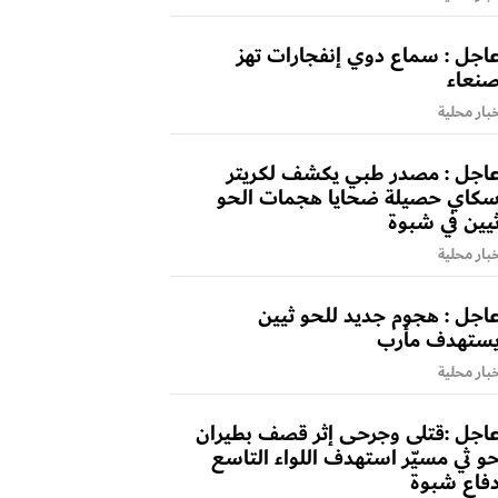
اجل : سماع دوي إنفجارات تهز
نعاء
بار محلية
اجل : مصدر طبي يكشف لكريتر
كاي حصيلة ضحايا هجمات الحو
يين في شبوة
بار محلية
اجل : هجوم جديد للحو ثيين
ستهدف مأرب
بار محلية
اجل :قتلى وجرحى إثر قصف بطيران
و ثي مسيّر استهدف اللواء التاسع
فاع شبوة