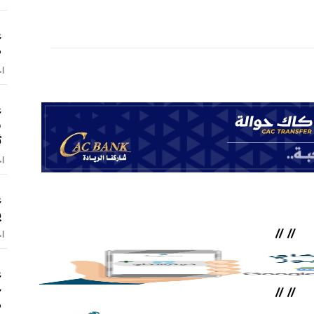
ع
ص
اخ
ع
س
ث
اخ
ع
ي
//
//
اخ
ع
ح
//
//
د