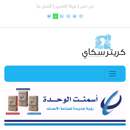
من نحن |
هيئة التحرير |
اتصل بنا