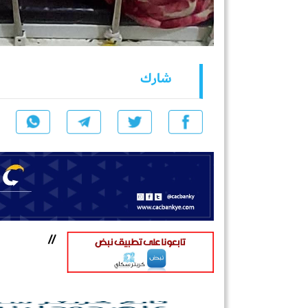
شارك
//