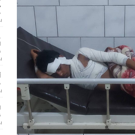
م
و
اخ
ط
ا
ع
اخ
أ
و
اخ
ا
ع
اخ