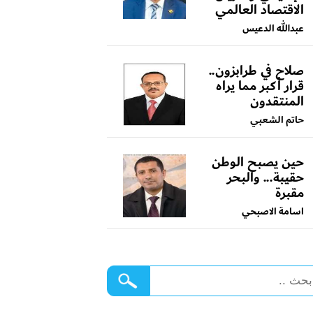
الاقتصاد العالمي
عبدالله الدعيس
صلاح في طرابزون..
قرار أكبر مما يراه
المنتقدون
حاتم الشعبي
حين يصبح الوطن
حقيبة... والبحر
مقبرة
اسامة الاصبحي