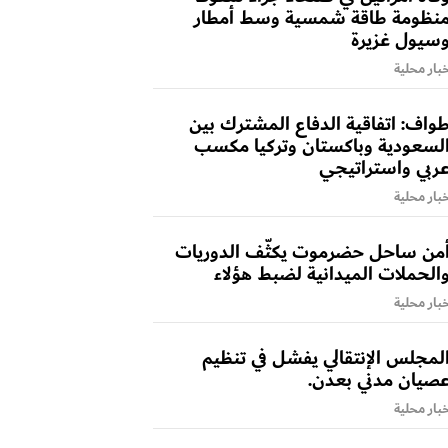
نظومة طاقة شمسية وسط أمطار
سيول غزيرة
بار محلية
واف: اتفاقية الدفاع المشترك بين
لسعودية وباكستان وتركيا مكسب
ربي واستراتيجي
بار محلية
من ساحل حضرموت يكثّف الدوريات
الحملات الميدانية لضبط هؤلاء
بار محلية
لمجلس الإنتقالي يفشل في تنظيم
صيان مدني بعدن.
بار محلية