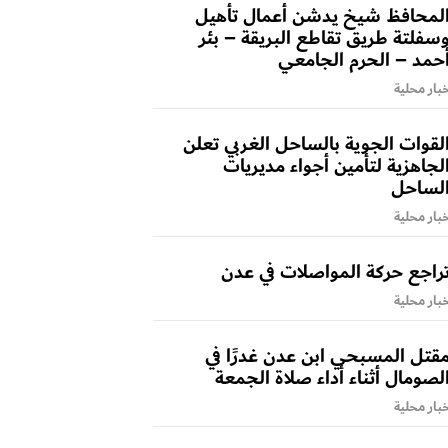
لمحافظ شيخ يدشن أعمال تأهيل
سفلتة طريق تقاطع البريقة – بئر
حمد – الحرم الجامعي
بار محلية
لقوات الجوية بالساحل الغربي تعلن
لجاهزية لتأمين أجواء مديريات
لساحل
بار محلية
راجع حركة المواصلات في عدن
بار محلية
قتل المسبحي ابن عدن غدرًا في
لصومال أثناء أداء صلاة الجمعة
بار محلية