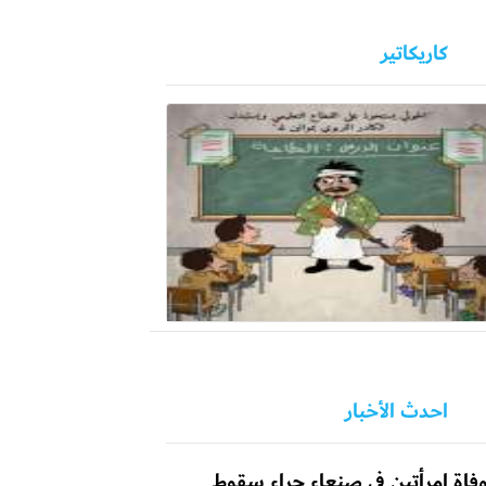
كاريكاتير
احدث الأخبار
فاة امرأتين في صنعاء جراء سقوط