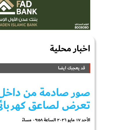
اخبار محلية
قد يعجبك ايضا
صور صادمة من داخل
تعرض لصاعق كهربائ
الأحد ١٧ مايو ٢٠٢٦ الساعة ٠٩:٥٨ مساءً