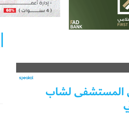
 المستشفى لشاب
ي