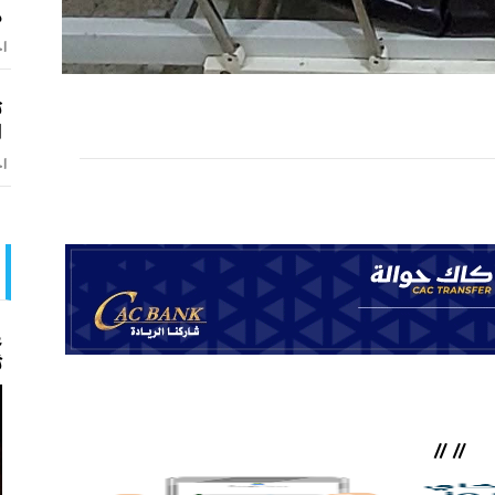
م
اخ
ت
ا
اخ
ع
ث
//
//