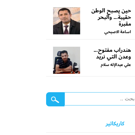
حين يصبح الوطن
حقيبة... والبحر
مقبرة
اسامة الاصبحي
هندراب مفتوح...
وعدن التي نريد
علي عبدالإله سلام
كاريكاتير