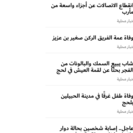
نقطاع الاتصالات عن أجزاء واسعة من
أرب
بار محلية
فاة عمة الفريق الركن صغير بن عزيز
بار محلية
اب يبيع السمك والبالونات من
لفجر بحثًا عن لقمة العيش في لحج
بار محلية
فاة طفل غرقًا في مدينة الحبيلين
لحج
بار محلية
اجل.. إصابة شخصين بحالة دوار