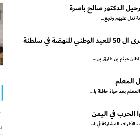
حيل الدكتور صالح باصرة
مة تدل عليهم وتجع...
الرئيس علي ناصر محمد يكتب.. الذكرى ال 50 للعيد الوطني للنهضة في سلطنة
لطان هيثم بن طارق بن...
 المعلم
علم بعد حياة حافلة با...
ع
 الحرب في اليمن
و
اخ