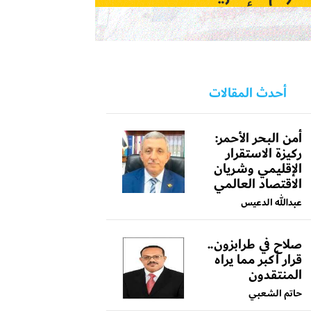
أحدث المقالات
أمن البحر الأحمر:
ركيزة الاستقرار
الإقليمي وشريان
الاقتصاد العالمي
عبدالله الدعيس
صلاح في طرابزون..
قرار أكبر مما يراه
المنتقدون
حاتم الشعبي