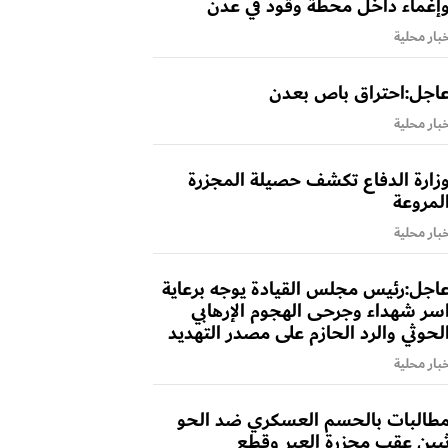
إغماء داخل محطة وقود في عدن
بار محلية
اجل:احتراق باص بعدن
بار محلية
زارة الدفاع تكشف حصيلة المجزرة
لمروعة
بار محلية
اجل:رئيس مجلس القيادة يوجه برعاية
سر شهداء وجرحى الهجوم الإرهابي
لحوثي والرد الحازم على مصدر التهديد
بار محلية
طالبات بالحسم العسكري ضد الحو
يين عقب مجزرة العبر وقطع