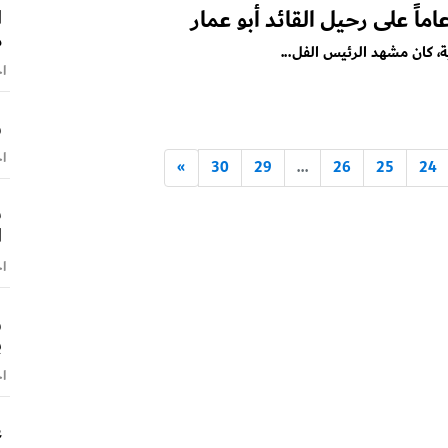
ا
م
، كان مشهد الرئيس الفل...
اخ
و
اخ
»
30
29
...
26
25
24
ش
ا
اخ
و
ب
اخ
ع