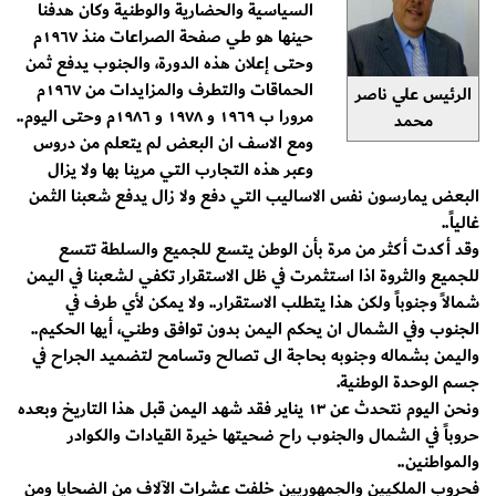
السياسية والحضارية والوطنية وكان هدفنا
حينها هو طي صفحة الصراعات منذ ١٩٦٧م
وحتى إعلان هذه الدورة، والجنوب يدفع ثمن
الحماقات والتطرف والمزايدات من ١٩٦٧م
الرئيس علي ناصر
مرورا ب ١٩٦٩ و ١٩٧٨ و ١٩٨٦م وحتى اليوم..
محمد
ومع الاسف ان البعض لم يتعلم من دروس
وعبر هذه التجارب التي مرينا بها ولا يزال
البعض يمارسون نفس الاساليب التي دفع ولا زال يدفع شعبنا الثمن
غالياً..
وقد أكدت أكثر من مرة بأن الوطن يتسع للجميع والسلطة تتسع
للجميع والثروة اذا استثمرت في ظل الاستقرار تكفي لشعبنا في اليمن
شمالاً وجنوباً ولكن هذا يتطلب الاستقرار.. ولا يمكن لأي طرف في
الجنوب وفي الشمال ان يحكم اليمن بدون توافق وطني، أيها الحكيم..
واليمن بشماله وجنوبه بحاجة الى تصالح وتسامح لتضميد الجراح في
جسم الوحدة الوطنية.
ونحن اليوم نتحدث عن ١٣ يناير فقد شهد اليمن قبل هذا التاريخ وبعده
حروباً في الشمال والجنوب راح ضحيتها خيرة القيادات والكوادر
والمواطنين..
فحروب الملكيين والجمهوريين خلفت عشرات الآلاف من الضحايا ومن