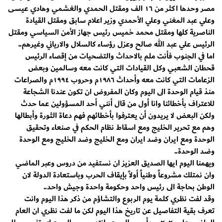
مصر وحدها اكثر من ١٦ الف ومقتل الحمدي والغشمي وهادي عيسى
وعلي عبد المغني وعلي الأحمدي وزير اعلام سابق ومقتل القيادة
الناصرية كلها ومقتل محمد خميس رئيس جهاز الأمن السياسي ومقتل
الرئيس علي عبد الله صالح وعزل رؤساء كالسلال والارياني وغيرهم..
اما في الجنوب فأنت ملم بالاحداث والتضحيات من إقصاء الرئيس
قحطان الشعبي وكل القيادات التي كانت معه وسالمين وبعض
الزعامات التي كانت معه وأحداث ١٩٨٦م وحروب ١٩٩٤م والصراعات
منذ قيام الوحدة الى اليوم وكان المفروض ان تكون عندنا الشجاعة
للاعتراف بأخطائنا وانا أول من قال أنني أحد المسؤولين عما حدث
ولكن البعض لا يريدون أن يعترفوا بأخطائهم فهم دعاة الثورة وأبطالها
وهم مع تحرير الخليج ومع اسقاط نظام الحكم في صنعاء وتحقيق
الوحدة ومع ايران وضد ايران ومع الخليج وضد الخليج ومع الوحدة
وضد الوحدة..
ويهمنا اليوم ايها الصديق العزيز ان نستفيد من دروس وعبر الماضي
وان نمتلك مشروعاً وطنياً أولاً بإيقاف الحرب وباستعادة الدولة لان
الوطن بحاجة الى رئيس واحد وحكومة واحدة وجيش واحد..
وقد لفت نظري كلمة يوم الربوع والتشاؤم من ذكر هذا اليوم وانت
تعرف بقية التفاصيل عن تاريخ هذا اليوم لكن ما لفت نظري ان العام