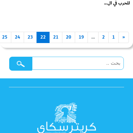
للحرب في ال...
25
24
23
22
21
20
19
...
2
1
«