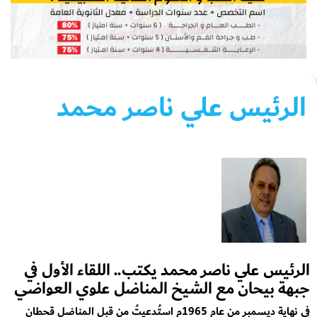
الرئيس علي ناصر محمد
الرئيس علي ناصر محمد يكتب.. اللقاء الأول في
جبهة بيحان مع الشيخ المناضل علوي العواضي
في نهاية ديسمبر من عام 1965م استُدعيتُ من قبل المناضل قحطان