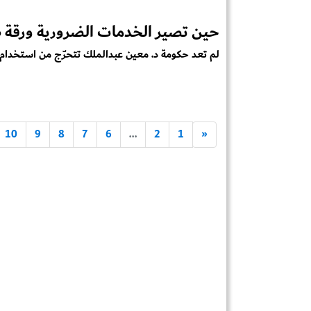
حين تصير الخدمات الضرورية ورقة 
لم تعد حكومة د. معين عبدالملك تتحرّج من استخدام 
10
9
8
7
6
...
2
1
«