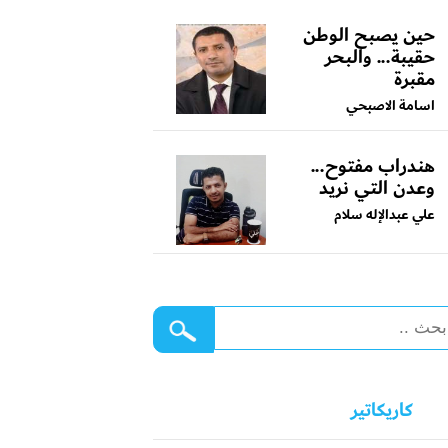
حين يصبح الوطن
حقيبة... والبحر
مقبرة
اسامة الاصبحي
هندراب مفتوح...
وعدن التي نريد
علي عبدالإله سلام
كاريكاتير