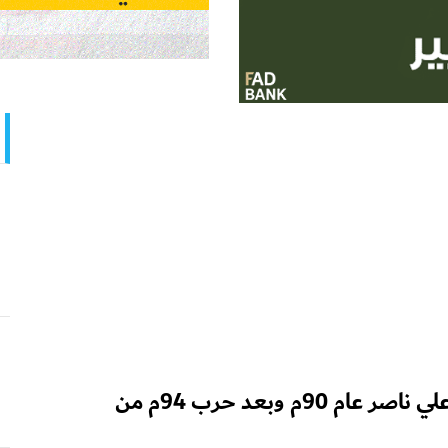
السقلدي: مَن الذين أقصى الرئيس علي ناصر عام 90م وبعد حرب 94م من