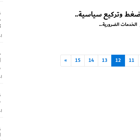
ضغط وتركيع سياسية..
ح
الخدمات الضرورية...
ت
اخ
ص
ا
»
15
14
13
12
11
و
اخ
ع
ش
اخ
ع
ل