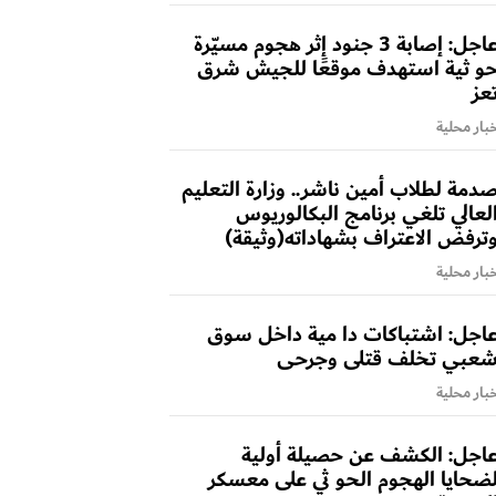
عاجل: إصابة 3 جنود إثر هجوم مسيّرة
و ثية استهدف موقعًا للجيش شرق
عز
بار محلية
دمة لطلاب أمين ناشر.. وزارة التعليم
لعالي تلغي برنامج البكالوريوس
ترفض الاعتراف بشهاداته(وثيقة)
بار محلية
اجل: اشتباكات دا مية داخل سوق
عبي تخلف قتلى وجرحى
بار محلية
اجل: الكشف عن حصيلة أولية
ضحايا الهجوم الحو ثي على معسكر