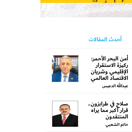
أحدث المقالات
أمن البحر الأحمر:
ركيزة الاستقرار
الإقليمي وشريان
الاقتصاد العالمي
عبدالله الدعيس
صلاح في طرابزون..
قرار أكبر مما يراه
المنتقدون
حاتم الشعبي