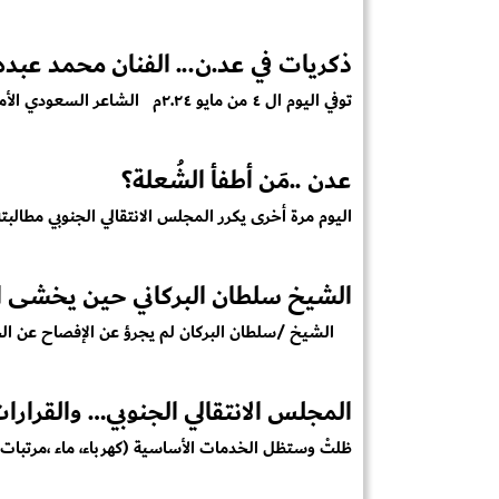
ذكريات في عد.ن... الفنان محمد عبده
توفي اليوم ال ٤ من مايو ٢.٢٤م الشاعر السعودي الأمير بدر عبدالمح...
عدن ..مَن أطفأ الشُعلة؟
اليوم مرة أخرى يكرر المجلس الانتقالي الجنوبي مطالبت
الشيخ سلطان البركاني حين يخشى ا
الشيخ /سلطان البركان لم يجرؤ عن الإفصاح عن الجه
المجلس الانتقالي الجنوبي… والقرارا
ظلتْ وستظل الخدمات الأساسية (كهرباء، ماء ،مرتبات 