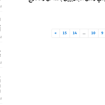
اخ
ا
م
أ
»
15
14
...
10
9
اخ
م
ث
اخ
و
ا
ا
ا
اخ