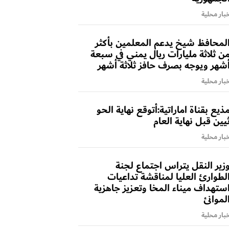
بار محلية
لمحافظ شيخ يدعم المعلمين بأكثر
ن ثلاثة مليارات ريال يمني في سبعة
شهر ويوجه بصرف حافز ثلاثة أشهر
بار محلية
ذيع بقناة اماراتية:أتوقع نهاية الحو
يين قبل نهاية العام
بار محلية
زير النقل يتراس اجتماع لجنة
لطوارئ العليا لمناقشة تداعيات
ستهداف ميناء المخا وتعزيز جاهزية
لموانئ
بار محلية