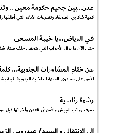
عدن…بين جحيم حكومة معين .. وتذاك
كمية شكاوي الضعفاء وتضرعات الأذلاء التي أطلقها رئ
فـي الرياض...يا خيبـة المسـعى
حتى الآن ما تزال الأحزاب التي تتخفى خلف ستار 
عن ختام المشاورات الجنوبية... كلمة لا
الأمور على مستوى الجبهة الداخلية الجنوبية طيبة بشك
رشوة رئاسية
صرف رواتب الجيش والأمن في #عدن وأخواتها قبل موع
إلى الانتقالي و السيد/ عيدروس الزب