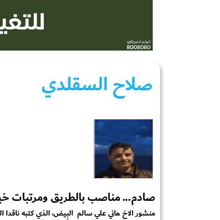
صلاح السقلدي
صادم... مناصب بالطريق ومرتبات خيا
منشور الاخ هاني علي سالم البِيض، الذي كتبه ناقدا ال