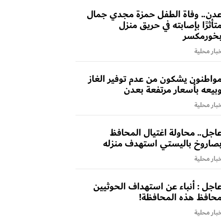
دن.. وفاة الطفل حمزة مجدي جمال
تأثرًا بإصابته في حريق منزل
خورمكسر
بار محلية
واطنون يشكون من عدم توفير الغاز
بيعه بأسعار مرتفعة بعدن
بار محلية
اجل.. محاولة اغتيال المحافظ
صاروخ باليستي استهدف منزله
بار محلية
اجل : أنباء عن استهداف الحوثيين
حافظ هذه المحافظة!
بار محلية