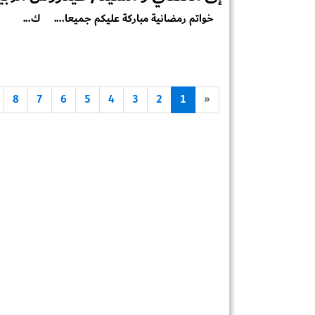
خواتم رمضانية مباركة عليكم جميعا.... ك...
8
7
6
5
4
3
2
1
«