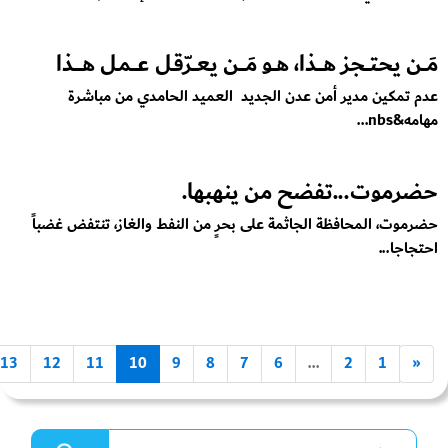
مَــن يحتــجز هـــذا، هــو مَـــن يعــرّقـل عـــمـل هــــذا
عدم تمكين مدير أمن عدن الجديد العميد الحامدي من مباشرة
مهامه&nbs...
حضرموت...تفضح من ينهبها.
حضرموت، المحافظة الجاثمة على بحرٍ من النفط والغاز، تنتفض غضباً
احتجاجا...
13
12
11
10
9
8
7
6
...
2
1
«