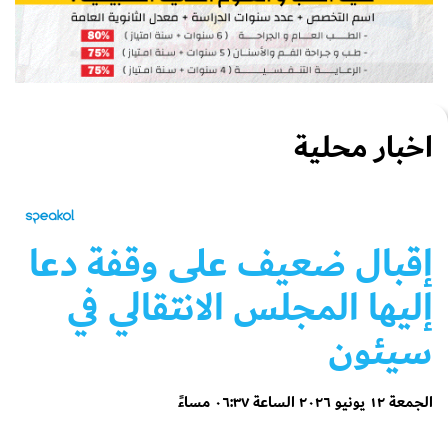
اخبار محلية
إقبال ضعيف على وقفة دعا
إليها المجلس الانتقالي في
سيئون
الجمعة ١٢ يونيو ٢٠٢٦ الساعة ٠٦:٣٧ مساءً