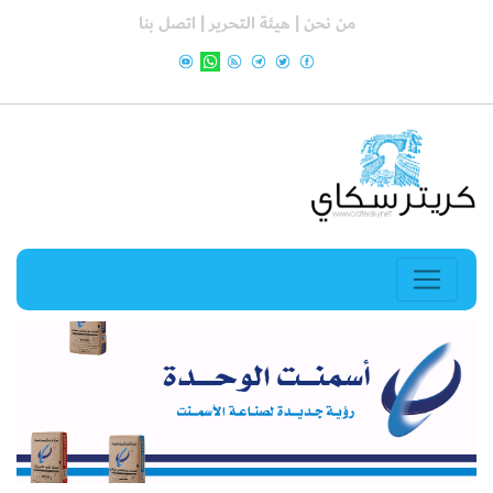
من نحن |
هيئة التحرير |
اتصل بنا