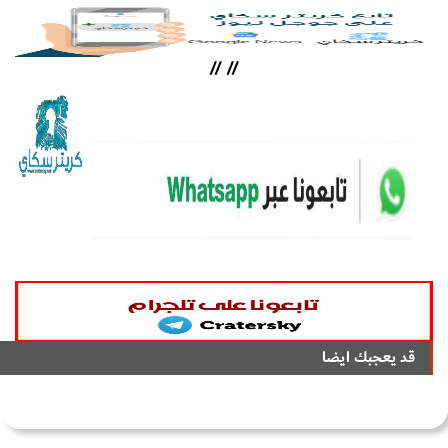
//
//
قد يعجبك ايضا