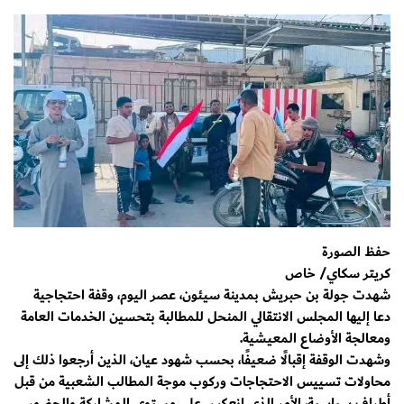
حفظ الصورة
كريتر سكاي/ خاص
شهدت جولة بن حبريش بمدينة سيئون، عصر اليوم، وقفة احتجاجية
دعا إليها المجلس الانتقالي المنحل للمطالبة بتحسين الخدمات العامة
ومعالجة الأوضاع المعيشية.
وشهدت الوقفة إقبالًا ضعيفًا، بحسب شهود عيان، الذين أرجعوا ذلك إلى
محاولات تسييس الاحتجاجات وركوب موجة المطالب الشعبية من قبل
أطراف سياسية، الأمر الذي انعكس على مستوى المشاركة والحضور.