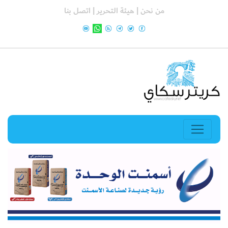
من نحن |
هيئة التحرير |
اتصل بنا