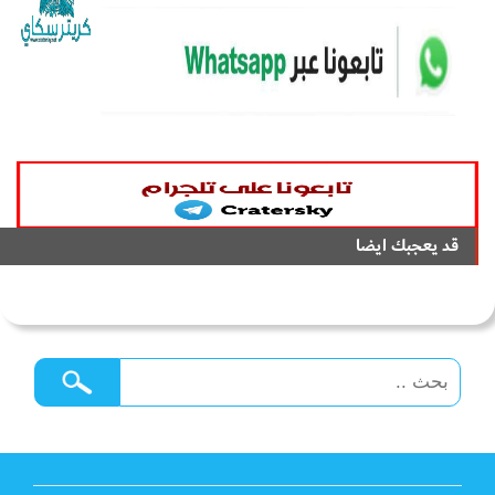
قد يعجبك ايضا