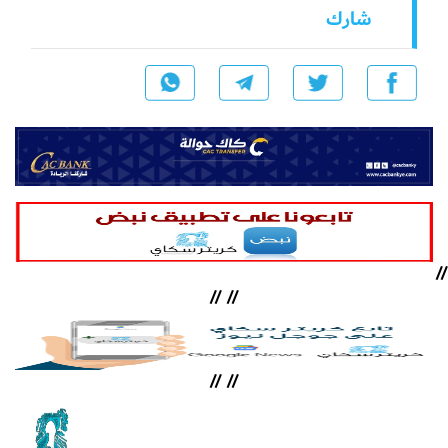
شارك
//
//
//
//
//