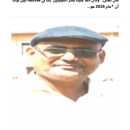
قال تعالى: "وَكَانَ حَقًّا عَلَيْنَا نَصْرُ الْمُؤْمِنِينَ"إننا في محافظة أبين نؤكد
أن *عام 2026 هو...