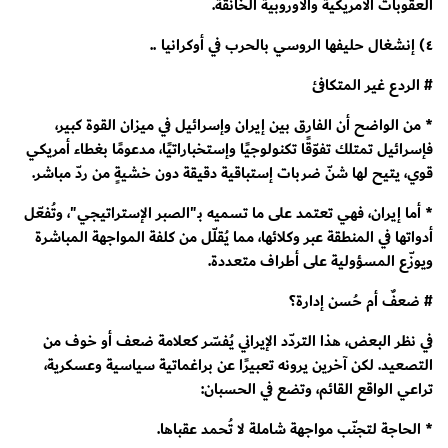
العقوبات الأمريكية والأوروبية الخانقة.
٤) إنشغال حليفها الروسي بالحرب في أوكرانيا ..
# الردع غير المتكافئ
* من الواضح أن الفارق بين إيران وإسرائيل في ميزان القوة كبير،
فإسرائيل تمتلك تفوّقًا تكنولوجيًا وإستخباراتيًا، مدعومًا بغطاء أمريكي
قوي، يتيح لها شنّ ضربات إستباقية دقيقة دون خشيةٍ من ردّ مباشر.
* أما إيران، فهي تعتمد على ما تسميه بـ"الصبر الإستراتيجي"، وتُفعّل
أدواتها في المنطقة عبر وكلائها، مما يُقلّل من كلفة المواجهة المباشرة
ويوزّع المسؤولية على أطراف متعددة.
# ضعفٌ أم حُسن إدارة؟
في نظر البعض، هذا التردّد الإيراني يُفسّر كعلامة ضعف أو خوف من
التصعيد. لكن آخرين يرونه تعبيرًا عن براغماتية سياسية وعسكرية،
تراعي الواقع القائم، وتضع في الحسبان:
* الحاجة لتجنّب مواجهة شاملة لا تُحمد عقباها.