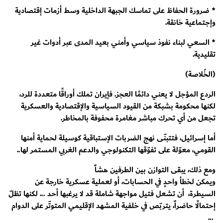
* ضرورة الحفاظ على تماسك الجبهة الداخلية وسط أزمات إقتصادية
وإجتماعية خانقة.
* السعي لبناء نفوذ سياسي وأمني بعيد المدى عبر أدوات غير
تقليدية.
(الخُلاصة)
الردع المؤجل لا يعني دائمًا العجز. فإيران تملك أوراقًا متعددة للرد،
لكنها محكومة بشبكة من القيود السياسية والإقتصادية والعسكرية
تجعل من أي تحرك مباشر مغامرة محفوفة بالمخاطر.
أما إسرائيل، فتتبنّى نهج الضربات الإستباقية كوسيلة لحماية أمنها
القومي، معوّلة على تفوّقها التكنولوجي والدعم الغربي المستمر لها..
ومع ذلك، يبقى التوازن بين الطرفين هشاٌ
ويمكن لخطأ واحدٍ في الحسابات، أو لعملية عسكرية خارجة عن
السيطرة، أن تشعل فتيل مواجهة شاملة قد لا يرغبها أحد ... لكنها تظلّ
إحتمالًا حاضراٌ، يتربّص في خلفية المشهد الإقليمي المتوتّر على الدوام
...