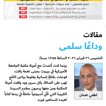
مقالات
وداعًا سلمى
الخميس ٢٦ فبراير ٢٠٢٦ الساعة ١٢:٥٥ مساءً
بينما كنت أتحدث مع أمينة مكتبة الجامعة
الأميركية في بيروت بمبنى نعمة يافت،
فوجئت بكتلةٍ إنسانية يعلوها بياض الثلج
تهب على الصالة. بكل سرور وود وقفت أمينة
المكتبة ومن معها يرحبون بمقدم السيدة
الكبيرة التي تأتي أسبوعياً حاملةً في يدها كتاباً
لطفي نعمان
تعيده لتستعير غيره.