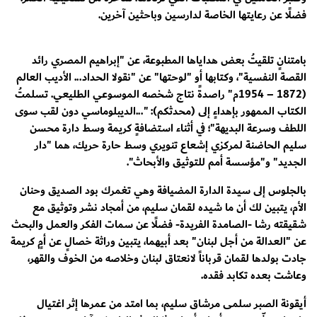
فضلًا عن رعايتها الخاصة لدارسين وباحثين آخرين.
بامتنانٍ تلقيتُ بعض هداياها المطبوعة، عن "إبراهيم المصري رائد
القصة النفسية"، وكتابها أو "لوحتها" عن "نقولا الحداد... الأديب العالم
(1872 – 1954م" راصدةً نتاج شخصه الموسوعي الطليعي. تسلمتُ
الكتاب الممهور بإهداءٍ إلى (محدثكم): "...الديبلوماسي دون لقب سوى
اللطف وسرعة البديهة"؛ في أثناء استضافةٍ كريمة وسط دارة محسن
سليم الحاضنة لمركزي إشعاع تنويري وسط حارة حريك، هما "دار
الجديد" و"مؤسسة أمم للتوثيق والأبحاث".
بالجلوس إلى سيدة الدارة المضيافة وهي تغمرك بود الصديق وحنان
الأم، يتبين لك أن ما شيده لقمان سليم، من أمجاد نشر وتوثيق مع
شقيقته رشا -الصامدة الفريدة- فضلًا عن سمات الفكر والعمل والبحث
عن "العدالة من أجل لبنان" بعد أبيهما، يتبين وراثة خصالٍ عن أمٍ كريمة
جادت بولدها لقمان قرباناً لانعتاق لبنان وخلاصه من الخوف والقهر،
وعاشت بعده تكابد فقده.
أيقونة الصبر سلمى مرشاق سليم، بما امتد من عمرها إثر اغتيال