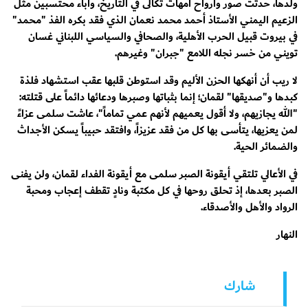
ولدها، حدثّت صور وأرواح أمهات ثكالى في التاريخ، وآباء محتسبين مثل
الزعيم اليمني الأستاذ أحمد محمد نعمان الذي فقد بكره الفذ "محمد"
في بيروت قبيل الحرب الأهلية، والصحافي والسياسي اللبناني غسان
تويني من خسر نجله اللامع "جبران" وغيرهم.
لا ريب أن أنهكها الحزن الأليم وقد استوطن قلبها عقب استشهاد فلذة
كبدها و"صديقها" لقمان؛ إنما بثباتها وصبرها ودعائها دائماً على قتلته:
"الله يجازيهم، ولا أقول يعميهم لأنهم عمي تماماً"، عاشت سلمى عزاءً
لمن يعزيها، يتأسى بها كل من فقد عزيزاً، وافتقد حبيباً يسكن الأجداث
والضمائر الحية.
في الأعالي تلتقي أيقونة الصبر سلمى مع أيقونة الفداء لقمان، ولن يفنى
الصبر بعدها، إذ تحلق روحها في كل مكتبة ونادٍ تقطف إعجاب ومحبة
الرواد والأهل والأصدقاء.
النهار
شارك