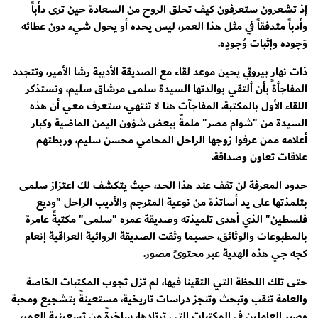
إذ تشعرون ستعرفون كيف تحلق الروح من السعادة حين ترى دأباً
وأدباً متدفقاً في مثل هذا العمر، ليس يحده أو يحول شيء دون عطائه
وَجوده وإثبات وُجودِه.
ذات نهارٍ بيروتي يحين موعد لقاء مع الصديقة الأديبة رشا الأمير، وتتجدد
المفاجأة بأن ألتقي بوالدتها السيدة سلمى مرشاق سليم، ونستذكر
اللقاء الأول بالمكتبة. المفاجآت هنا لا تنتهي، ستعرف معي أن هذه
السيدة من "شوام مصر" ملمةٌ ببعض شؤون اليمن الماضية وكبار
أعلامه ممن عرفوا زوجها الراحل المحامي محسن سليم، وربطتهم
علاقات تعاون وصداقة.
حدود المعرفة لن تقف عند هذا الحد، حيث يتكشف لك اعتزاز سلمى
بتلمذتها على يد أساتذة من نوعية المترجم والأديب الراحل "وديع
فلسطين" الذي أهدى تلميذته وصديقة عمره "سلمى" مكتبةً عامرة
بالمطبوعات والوثائق، حسبما وثقت الصديقة الروائية العراقية إنعام
كجه جي هذه الهدية عبر محتوىً مصور.
حتى تلك اللحظة التي التقينا فيها، لم تزل تجوب المكتبات الخاصة
والعامة تنقب وتبحث وتنجز دراسات تاريخية، مستعينةً بتشجيع ومحبة
وصبر العاملين في المكتبات التي ترتادها، ساخرةً من تسعينية العمر،