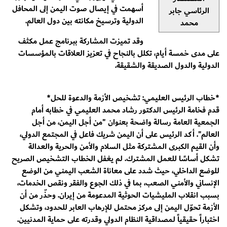
أسهمت في إيصال صوت اليمن إلى المحافل
الرئاسي جابر
الدولية وترسيخ مكانته بين دول العالم.
محمد
وقد تميزت المشاركة ببرنامج عمل مكثف
على مدى خمسة أيام، تكلل بالنجاح في تعزيز العلاقات بالمؤسسات
الدولية والدول الصديقة والشقيقة.
*خطاب الرئيس العليمي: تشخيص الأزمة والدعوة للحل*
قدم فخامة الرئيس الدكتور رشاد محمد العليمي في خطابه أمام
الجمعية العامة رسالة واضحة بعنوان "من أجل اليمن، من أجل
العالم". أكد الرئيس على أن اليمن شريك فاعل في المجتمع الدولي،
وأن القيم الكبرى المشتركة مثل السلام والأمن والحرية والعدالة
تشكل أساسًا للعمل المشترك. لم يغفل الخطاب التشخيص الصريح
للوضع الداخلي، حيث شدد على معاناة الشعب اليمني من الوضع
الإنساني والأمني الصعب، بما في ذلك الجوع والفقر ونقص الخدمات،
بسبب انقلاب المليشيات الحوثية المدعومة من إيران. وحذّر من أن
الأزمة تحوّل اليمن إلى مركز محتمل للإرهاب العابر للحدود، وتشكل
اختباراً حقيقياً لمصداقية النظام الدولي وقدرته على حماية المدنيين.