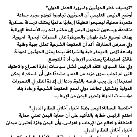
*توصيف خطر الحوثيين وضرورة العمل الدولي*
أوضح الرئيس العليمي أن الحوثيين تجاوزوا كونهم مجرد جماعة
متمردة محلية، ليصبحوا تنظيمًا إرهابيًا عالميًا يمتلك ترسانة عسكرية
متقدمة، ويسعون لتحويل اليمن إلى مختبر لتجارب الأسلحة الإيرانية
بهدف توسيع نفوذ طهران والسيطرة على الممرات البحرية الحيوية.
وفي معرض المقارنة، أكد أن الحكومة الشرعية تمثل جبهة وطنية
واسعة تؤمن بالديمقراطية والشراكة، بينما يمثل الحوثيون نموذجًا
طائفيًا استبداديًا يستخدم الإرهاب أداةً للتوسع.
وفي هذا السياق، انتقد الرئيس فشل سياسات إدارة الصراع والاحتواء
التي لم تجلب سوى مزيد من الدمار، مشددًا على أن السلام لا يمكن
استجداؤه، بل يجب فرضه بالقوة. ودعا إلى إعادة النظر في التصورات
الدولية وتشكيل تحالف دولي لدعم الحكومة الشرعية وإعادة بناء
مؤسسات الدولة وتحرير اليمن من الإرهاب.
*خلاصة الرسالة: اليمن وغزة اختبار أخلاقي للنظام الدولي*
اختتم الرئيس خطابه بالتأكيد على أن حماية اليمن تعني حماية
المنطقة والعالم من الإرهاب والفوضى، وأن اليمن وغزة يُعتبران ميدان
اختبار أخلاقي للنظام الدولي.